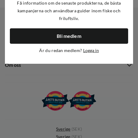
Få information om de senaste produkterna, de bästa
kampanjerna och användbara guider inom fiske och
friluftsliv.
Kundservice
Bli medlem
Kundservice
Sortiment
Är du redan medlem?
Logga in
Guider
Nyheter
Dataskyddspolicy
Om oss
Kampanjer
Ångra avtal
Om Out Fishing
Operation Goksjø
Hållbarhet
Öppenhet
Kundklubb
Sverige
(
SEK
)
Sverige
(
SEK
)