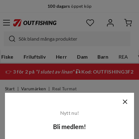
100 dagars
öppet köp
Fiske
Friluftsliv
Herr
Dam
Barn
REA
👉
3 för 2 på
"I slutet av linan"
🎣 Kod: OUTFISHING3F2
Start
Varumärken
Real Turmat
Real Turmat
Nytt nu!
Filter
Bli medlem!