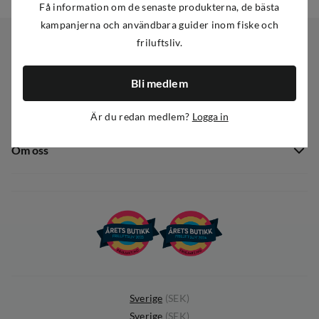
Få information om de senaste produkterna, de bästa
kampanjerna och användbara guider inom fiske och
friluftsliv.
Kundservice
Bli medlem
Kundservice
Sortiment
Är du redan medlem?
Logga in
Guider
Nyheter
Dataskyddspolicy
Om oss
Kampanjer
Ångra avtal
Om Out Fishing
Operation Goksjø
Hållbarhet
Öppenhet
Kundklubb
Sverige
(
SEK
)
Sverige
(
SEK
)