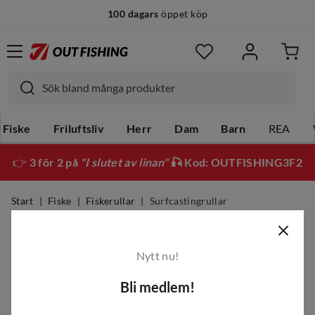
100 dagars
öppet köp
Fiske
Friluftsliv
Herr
Dam
Barn
REA
👉
3 för 2 på
"I slutet av linan"
🎣 Kod: OUTFISHING3F2
Start
Fiske
Fiskerullar
Surfcastingrullar
Surfcastingrullar
Nytt nu!
Filter
Bli medlem!