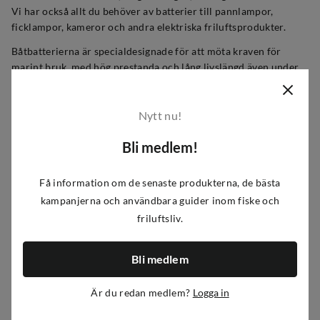
Vi har också allt du behöver av batterier till pannlampor,
ficklampor, kameror och andra elektriska friluftsprodukter.
Båtbatterierna är specialdesignade för att möta kraven för
marint bruk, med hög prestanda och lång livslängd även under
krävande förhållanden på sjön.
Här är några av de batterityper vi har:
Nytt nu!
Alkaliska batterier
Bli medlem!
NiMH-batterier
Li-ion-batterier
Få information om de senaste produkterna, de bästa
kampanjerna och användbara guider inom fiske och
Uppladdningsbara batterier
friluftsliv.
Engångsbatterier
Lithium
Bli medlem
Vi hoppas att du hittar det du letar efter i vårt sortiment av
batterier och laddare!
Är du redan medlem?
Logga in