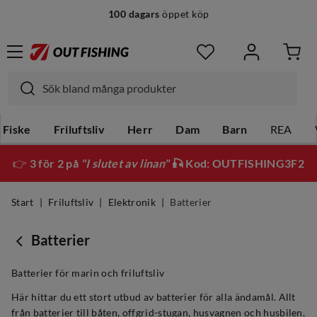
100 dagars
öppet köp
Fiske
Friluftsliv
Herr
Dam
Barn
REA
👉
3 för 2 på
"I slutet av linan"
🎣 Kod: OUTFISHING3F2
Start
Friluftsliv
Elektronik
Batterier
Batterier
Batterier för marin och friluftsliv
Här hittar du ett stort utbud av batterier för alla ändamål. Allt
från batterier till båten, offgrid-stugan, husvagnen och husbilen.