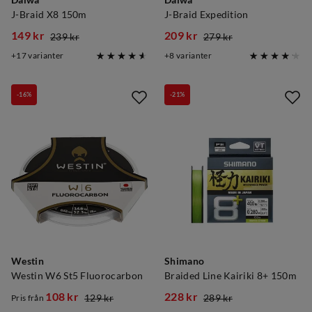
Daiwa
Daiwa
J-Braid X8 150m
J-Braid Expedition
149 kr
209 kr
239 kr
279 kr
discounted
original
discounted
original
17
varianter
8
varianter
price
price
price
price
-16%
-21%
Westin
Shimano
Westin W6 St5 Fluorocarbon
Braided Line Kairiki 8+ 150m
108 kr
228 kr
129 kr
289 kr
Pris från
discounted
original
discounted
original