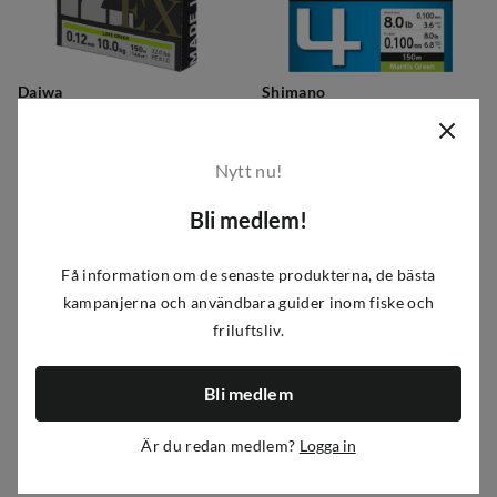
Daiwa
Shimano
Morethan Durasensor x12EX+Si3
Line Kairiki 4 150m Mantis Green
599 kr
89 kr
779 kr
119 kr
Nytt nu!
discounted
original
discounted
original
4
varianter
7
varianter
price
price
price
price
Bli medlem!
-28%
Få information om de senaste produkterna, de bästa
kampanjerna och användbara guider inom fiske och
friluftsliv.
Bli medlem
Är du redan medlem?
Logga in