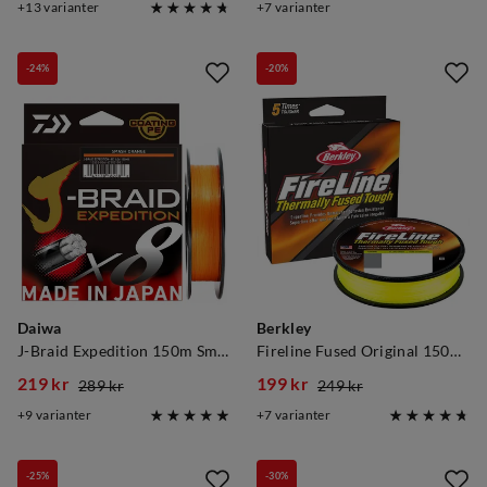
13
varianter
7
varianter
price
price
price
price
-24%
-20%
Daiwa
Berkley
J-Braid Expedition 150m Smash Orange
Fireline Fused Original 150m Flame Green
219 kr
199 kr
289 kr
249 kr
discounted
original
discounted
original
9
varianter
7
varianter
price
price
price
price
-25%
-30%