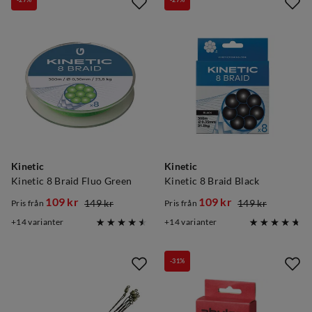
Kinetic
Kinetic
Kinetic 8 Braid Fluo Green
Kinetic 8 Braid Black
109 kr
109 kr
149 kr
149 kr
Pris från
Pris från
discounted
original
discounted
original
14
varianter
14
varianter
price
price
price
price
-31%