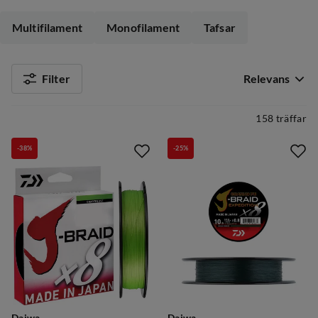
monolinor.
Multifilament
Monofilament
Tafsar
Filter
Relevans
158 träffar
-38%
-25%