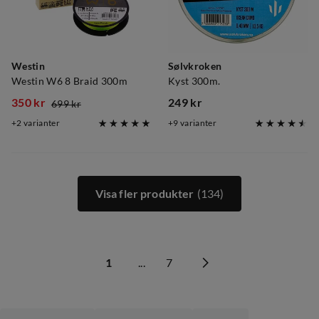
Westin
Sølvkroken
Westin W6 8 Braid 300m
Kyst 300m.
350 kr
249 kr
699 kr
discounted
original
price
2
varianter
9
varianter
price
price
Visa fler produkter
(134)
1
...
7