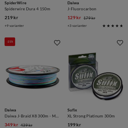
SpiderWire
Daiwa
Spiderwire Dura 4 150m
J-Fluorocarbon
219 kr
129 kr
179 kr
price
discounted
original
9
varianter
3
varianter
price
price
-21%
Daiwa
Sufix
Daiwa J-Braid X8 300m - Multi-Colour
XL Strong Platinum 300m
349 kr
199 kr
439 kr