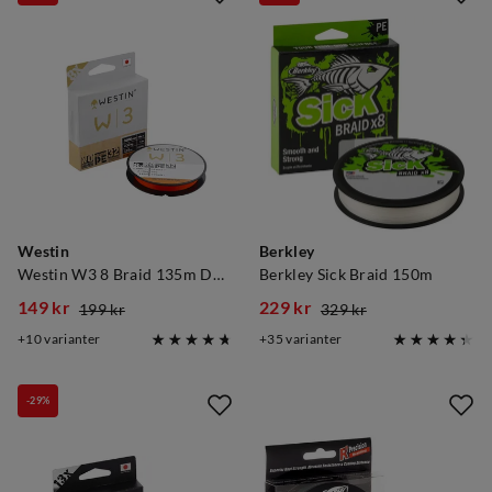
Westin
Berkley
Westin W3 8 Braid 135m Dutch Orange
Berkley Sick Braid 150m
149 kr
229 kr
199 kr
329 kr
discounted
original
discounted
original
10
varianter
35
varianter
price
price
price
price
-29%