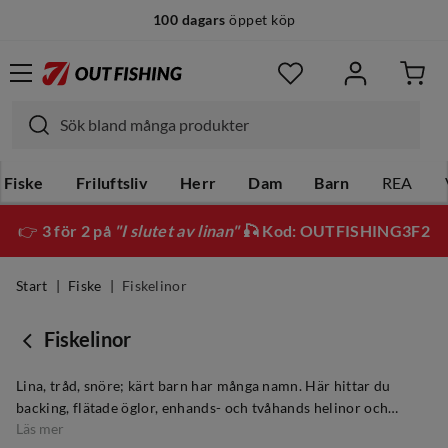
100 dagars
öppet köp
14 dagars
fri retur
Fiske
Friluftsliv
Herr
Dam
Barn
REA
👉
3 för 2 på
"I slutet av linan"
🎣 Kod: OUTFISHING3F2
Start
Fiske
Fiskelinor
Fiskelinor
Lina, tråd, snöre; kärt barn har många namn. Här hittar du
backing, flätade öglor, enhands- och tvåhands helinor och
Läs mer
skjutklumpar, tafsar, skjutlinor, switchlinor och både multi- och