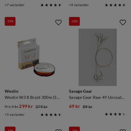
discounted
original
price
7
varianter
9
varianter
price
price
-21%
-22%
Westin
Savage Gear
Westin W3 8 Braid 300m Dutch Orange
Savage Gear Raw 49 Uncoated Trace 20cm 3pk 7kg
299 kr
69 kr
379 kr
89 kr
Pris från
discounted
original
discounted
original
5
varianter
price
price
price
price
-27%
-27%