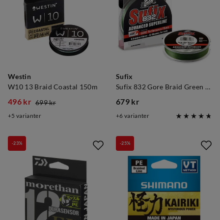
Westin
Sufix
W10 13 Braid Coastal 150m
Sufix 832 Gore Braid Green 250m
496 kr
679 kr
699 kr
discounted
original
price
5
varianter
6
varianter
price
price
-23%
-25%