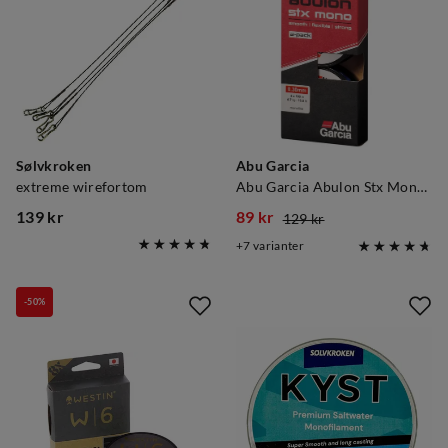
Sølvkroken
Abu Garcia
extreme wirefortom
Abu Garcia Abulon Stx Monofilament
139 kr
89 kr
129 kr
price
discounted
original
7
varianter
price
price
-50%