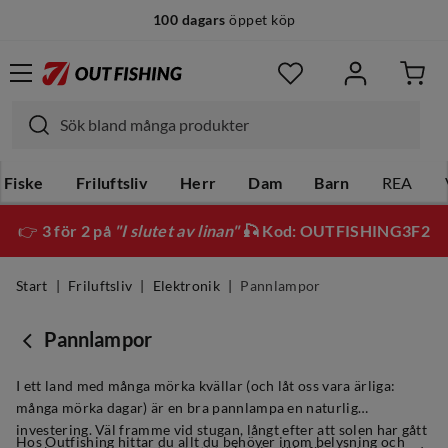
100 dagars
öppet köp
Fiske
Friluftsliv
Herr
Dam
Barn
REA
👉
3 för 2 på
"I slutet av linan"
🎣 Kod: OUTFISHING3F2
Start
Friluftsliv
Elektronik
Pannlampor
Pannlampor
I ett land med många mörka kvällar (och låt oss vara ärliga:
många mörka dagar) är en bra pannlampa en naturlig
investering. Väl framme vid stugan, långt efter att solen har gått
Hos Outfishing hittar du allt du behöver inom belysning och