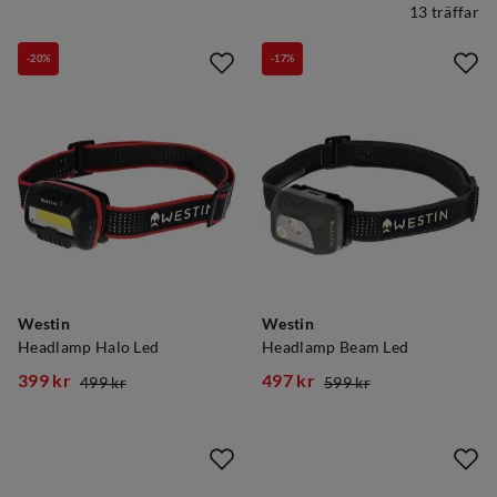
13 träffar
-20%
-17%
Westin
Westin
Headlamp Halo Led
Headlamp Beam Led
399 kr
497 kr
499 kr
599 kr
discounted
original
discounted
original
price
price
price
price