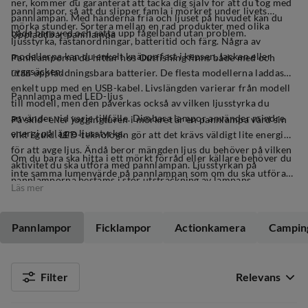
ner, kommer du garanterat att tacka dig själv för att du tog med
pannlampor, så att du slipper famla i mörkret under livets
pannlampan. Med händerna fria och ljuset på huvudet kan du
mörka stunder. Sortera mellan en rad produkter med olika
både bära ved och sätta upp fågelband utan problem.
Uppladdbar pannlampa
ljusstyrka, fästanordningar, batteritid och färg. Några av
modellerna kan du enkelt knäppa fast i kepsen, jackan eller
Pannlamporna du hittar hos Outfishing finns både med och
ryggsäcken.
utan uppladdningsbara batterier. De flesta modellerna laddas
enkelt upp med en USB-kabel. Livslängden varierar från modell
Pannlampa med LED-ljus
till modell, men den påverkas också av vilken ljusstyrka du
använder vid varje tillfälle. Dimbara lampor använder mindre
På skid- eller joggingturen i mörkret är en pannlampa värd sin
energi på lägre ljusstyrka.
vikt i guld. LED-teknologin gör att det krävs väldigt lite energi
för att avge ljus. Ändå beror mängden ljus du behöver på vilken
Om du bara ska hitta i ett mörkt förråd eller källare behöver du
aktivitet du ska utföra med pannlampan. Ljusstyrkan på
inte samma lumenvärde på pannlampan som om du ska utföra
pannlamporna bestäms i stor utsträckning av lampans
Läs mer
aktiviteter i hög hastighet utomhus. Hos Outfishing hittar du
lumenvärde (lm). Det finns dock många faktorer som påverkar
lampor som är väl lämpade för alla behov. Vi har allt från små,
hur kraftigt ljuset upplevs, såsom hur optiken i linsen är
lätta pannlampor med måttlig ljusstyrka till kraftiga lampor
konfigurerad och hur fokuserat ljuset är (bred eller smal
Pannlampor
Ficklampor
Actionkamera
Campin
med en räckvidd på flera hundra meter. Våra mest extrema
ljusstråle).
modeller är professionella pannlampor som tryggt kan
användas för sök- och räddningsinsatser under extrema
Filter
Relevans
förhållanden.