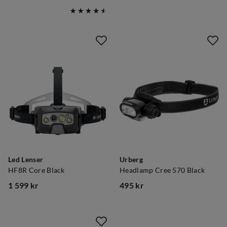
price
price
Led Lenser
Urberg
HF8R Core Black
Headlamp Cree 570 Black
1 599 kr
495 kr
price
price