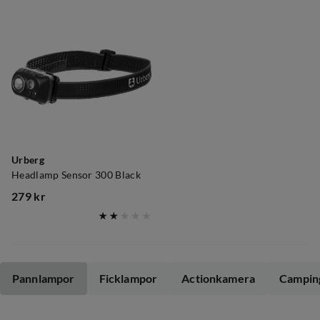
Urberg
Headlamp Sensor 300 Black
279 kr
price
Pannlampor
Ficklampor
Actionkamera
Campin