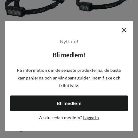
Led Lenser
Led Lenser
Neo9R Black/Grey
Neo5R Black/Grey
Nytt nu!
1 499 kr
949 kr
Bli medlem!
price
price
Få information om de senaste produkterna, de bästa
kampanjerna och användbara guider inom fiske och
friluftsliv.
Bli medlem
Är du redan medlem?
Logga in