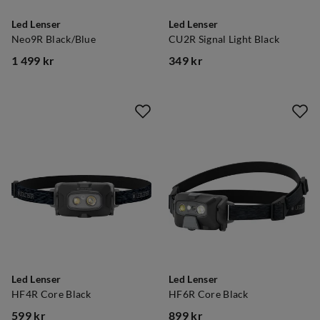
Led Lenser
Led Lenser
Neo9R Black/Blue
CU2R Signal Light Black
1 499 kr
349 kr
price
price
Led Lenser
Led Lenser
HF4R Core Black
HF6R Core Black
599 kr
899 kr