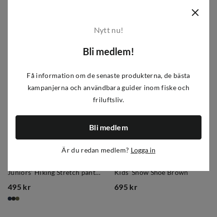
545 kr
545 kr
price
price
Nytt nu!
Bli medlem!
Få information om de senaste produkterna, de bästa
kampanjerna och användbara guider inom fiske och
friluftsliv.
Bli medlem
Är du redan medlem?
Logga in
Urberg
Urberg
Juniors' Hiking Stretch pants Midnight Navy
Kids' Snow Shoe Brown
495 kr
695 kr
price
price