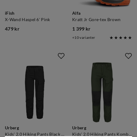
iFish
Alfa
X-Wand Haspel 6' Pink
Kratt Jr Gore-tex Brown
479 kr
1 399 kr
price
price
10
varianter
Urberg
Urberg
Kids' 2.0 Hiking Pants Black Beauty
Kids' 2.0 Hiking Pants Kombu Green