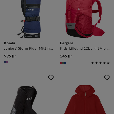
Kombi
Bergans
Juniors' Storm Rider Mitt True Navy
Kids' Lilletind 12L Light Alpine Rose/alpine Rose
999 kr
549 kr
price
price