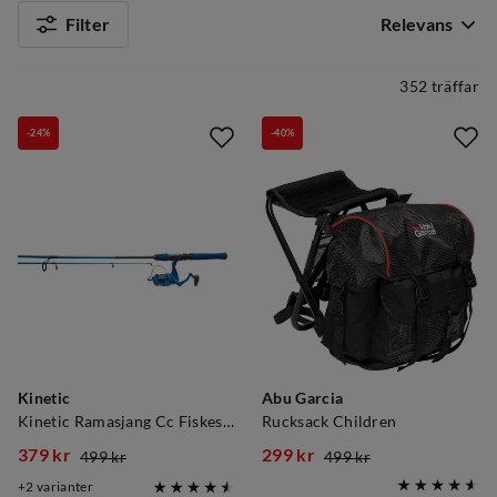
Filter
Relevans
352 träffar
-24%
-40%
Kinetic
Abu Garcia
Kinetic Ramasjang Cc Fiskesett Til Barn
Rucksack Children
379 kr
299 kr
499 kr
499 kr
discounted
original
discounted
original
2
varianter