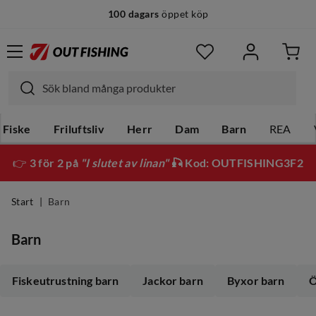
100 dagars
öppet köp
14 dagars
fri retur
Fiske
Friluftsliv
Herr
Dam
Barn
REA
👉
3 för 2 på
"I slutet av linan"
🎣 Kod: OUTFISHING3F2
Start
Barn
Barn
Fiskeutrustning barn
Jackor barn
Byxor barn
Ö