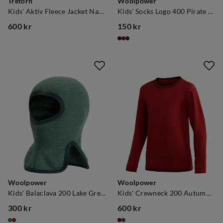
Tretorn
Woolpower
Kids' Aktiv Fleece Jacket Navy
Kids' Socks Logo 400 Pirate Black
600 kr
150 kr
price
price
Woolpower
Woolpower
Kids' Balaclava 200 Lake Green
Kids' Crewneck 200 Autumn Red
300 kr
600 kr
price
price