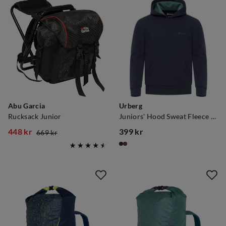
Abu Garcia
Urberg
Rucksack Junior
Juniors' Hood Sweat Fleece Blue Nights
448 kr
399 kr
669 kr
discounted
original
price
price
price