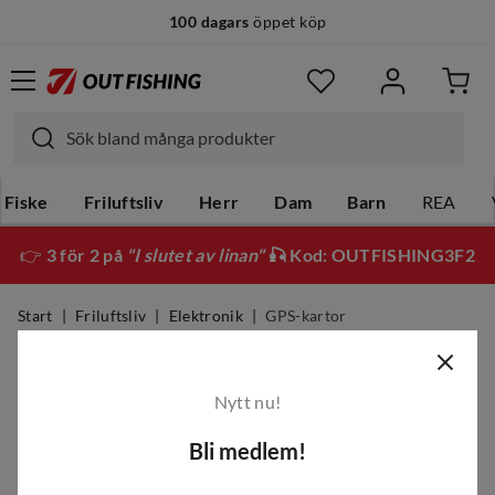
100 dagars
öppet köp
Fiske
Friluftsliv
Herr
Dam
Barn
REA
👉
3 för 2 på
"I slutet av linan"
🎣 Kod: OUTFISHING3F2
Start
Friluftsliv
Elektronik
GPS-kartor
GPS-kartor
Nytt nu!
Filter
Bli medlem!