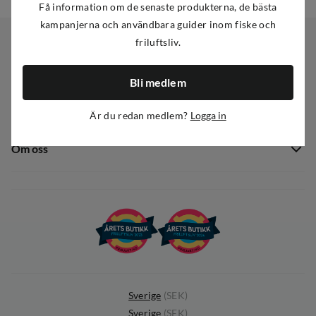
Få information om de senaste produkterna, de bästa
kampanjerna och användbara guider inom fiske och
friluftsliv.
Kundservice
Bli medlem
Kundservice
Sortiment
Är du redan medlem?
Logga in
Guider
Nyheter
Dataskyddspolicy
Om oss
Kampanjer
Ångra avtal
Om Out Fishing
Operation Goksjø
Hållbarhet
Öppenhet
Kundklubb
Sverige
(
SEK
)
Sverige
(
SEK
)