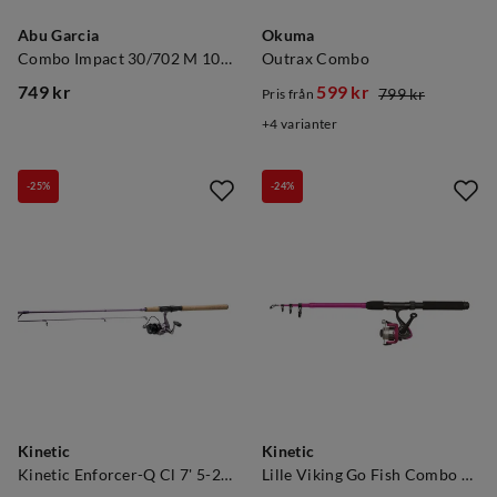
Abu Garcia
Okuma
Combo Impact 30/702 M 10-30g
Outrax Combo
749 kr
599 kr
799 kr
Pris från
price
discounted
original
4
varianter
price
price
-25%
-24%
Kinetic
Kinetic
Kinetic Enforcer-Q Cl 7' 5-24g
Lille Viking Go Fish Combo Lilla Rød