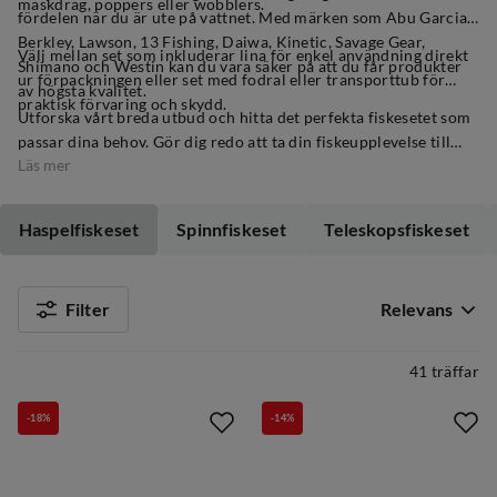
maskdrag, poppers eller wobblers.
fördelen när du är ute på vattnet. Med märken som Abu Garcia,
Berkley, Lawson, 13 Fishing, Daiwa, Kinetic, Savage Gear,
Välj mellan set som inkluderar lina för enkel användning direkt
Shimano och Westin kan du vara säker på att du får produkter
ur förpackningen eller set med fodral eller transporttub för
av högsta kvalitet.
praktisk förvaring och skydd.
Utforska vårt breda utbud och hitta det perfekta fiskesetet som
passar dina behov. Gör dig redo att ta din fiskeupplevelse till
Läs mer
nya höjder. Klicka nu för att utforska vårt utbud och hitta ditt
idealiska fiskeset idag.
Haspelfiskeset
Spinnfiskeset
Teleskopsfiskeset
Filter
Relevans
41 träffar
-18%
-14%