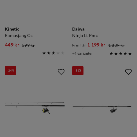
Kinetic
Daiwa
Ramasjang Cc
Ninja Lt Pmc
449 kr
1 199 kr
599 kr
1 839 kr
Pris från
discounted
original
discounted
original
4
varianter
price
price
price
price
-24%
-31%