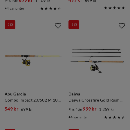
899 kr
499 kr
1 109 kr
699 kr
Pris från
discounted
original
discounted
original
4
varianter
price
price
price
price
-21%
-21%
Abu Garcia
Daiwa
Combo Impact 20/502 M 10-30g
Daiwa Crossfire Gold Rush Pmc 4-Delt
549 kr
999 kr
699 kr
1 259 kr
Pris från
discounted
original
discounted
original
4
varianter
price
price
price
price