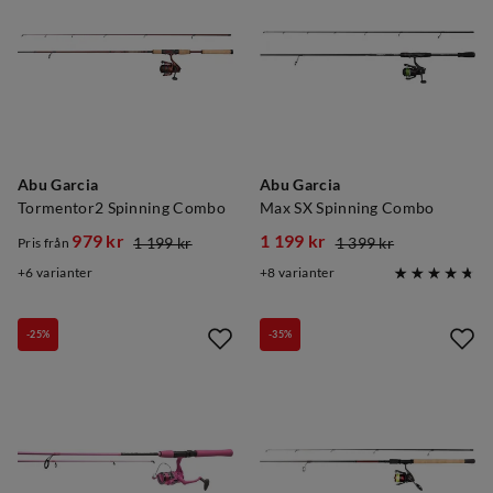
Abu Garcia
Abu Garcia
Tormentor2 Spinning Combo
Max SX Spinning Combo
979 kr
1 199 kr
1 199 kr
1 399 kr
Pris från
discounted
original
discounted
original
6
varianter
8
varianter
price
price
price
price
-25%
-35%