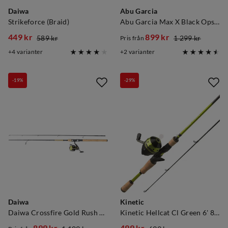
Daiwa
Abu Garcia
Strikeforce (Braid)
Abu Garcia Max X Black Ops Spin Combo
449 kr
899 kr
589 kr
1 299 kr
Pris från
discounted
original
discounted
original
4
varianter
2
varianter
price
price
price
price
-19%
-29%
Daiwa
Kinetic
Daiwa Crossfire Gold Rush Pmc 2-Delt
Kinetic Hellcat Cl Green 6' 8-30g Green