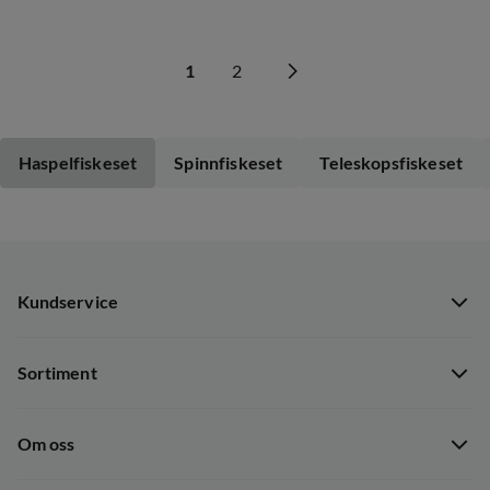
1
2
Haspelfiskeset
Spinnfiskeset
Teleskopsfiskeset
Kundservice
Kundservice
Sortiment
Guider
Nyheter
Dataskyddspolicy
Om oss
Kampanjer
Ångra avtal