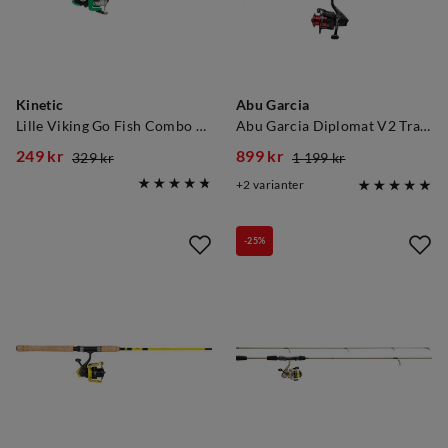
Kinetic
Abu Garcia
Lille Viking Go Fish Combo Barnesett Grønn
Abu Garcia Diplomat V2 Travel Combo
249 kr
899 kr
329 kr
1 199 kr
discounted
original
discounted
original
2
varianter
price
price
price
price
-25%