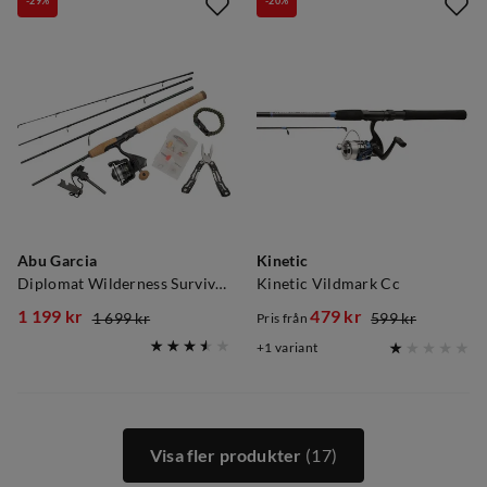
-29%
-20%
Abu Garcia
Kinetic
Diplomat Wilderness Survival 4pc Combo
Kinetic Vildmark Cc
1 199 kr
479 kr
1 699 kr
599 kr
Pris från
discounted
original
discounted
original
1
variant
price
price
price
price
Visa fler produkter
(17)