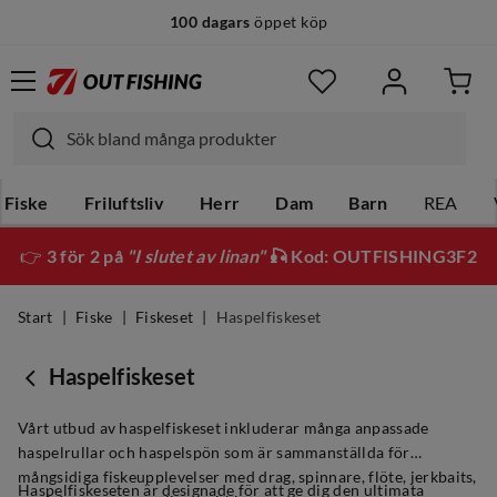
100 dagars
öppet köp
14 dagars
fri retur
Fiske
Friluftsliv
Herr
Dam
Barn
REA
👉
3 för 2 på
"I slutet av linan"
🎣 Kod: OUTFISHING3F2
Start
Fiske
Fiskeset
Haspelfiskeset
Haspelfiskeset
Vårt utbud av haspelfiskeset inkluderar många anpassade
haspelrullar och haspelspön som är sammanställda för
mångsidiga fiskeupplevelser med drag, spinnare, flöte, jerkbaits,
Haspelfiskeseten är designade för att ge dig den ultimata