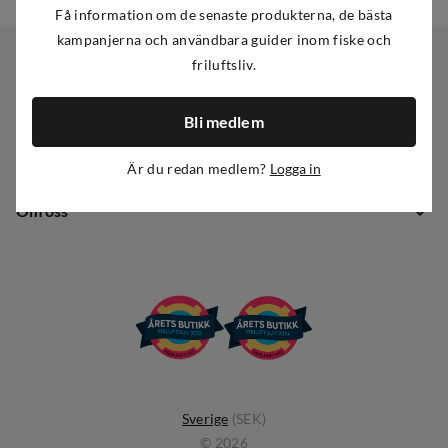
Få information om de senaste produkterna, de bästa
kampanjerna och användbara guider inom fiske och
friluftsliv.
Kundservice
Bli medlem
Kundservice
Sortiment
Guider
Är du redan medlem?
Logga in
Nyheter
Dataskyddspolicy
Om oss
Kampanjer
Ångra avtal
Om Out Fishing
Operation Goksjø
Hållbarhet
Öppenhet
Kundklubb
Sverige
(
SEK
)
©
2026