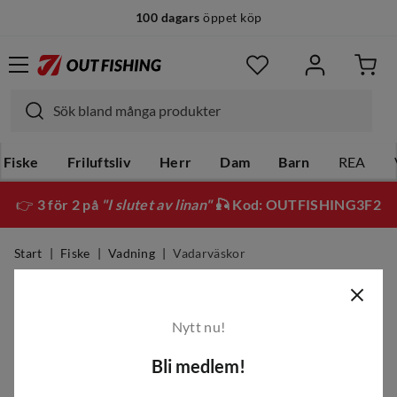
100 dagars
öppet köp
Fiske
Friluftsliv
Herr
Dam
Barn
REA
👉
3 för 2 på
"I slutet av linan"
🎣 Kod: OUTFISHING3F2
Start
Fiske
Vadning
Vadarväskor
Vadarväskor
Nytt nu!
Filter
Bli medlem!