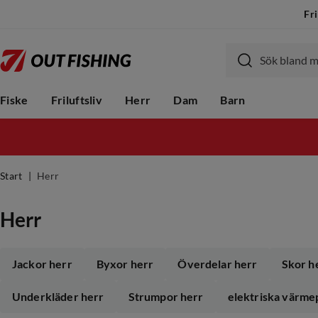
Fri
Fiske
Friluftsliv
Herr
Dam
Barn
Start
Herr
Herr
Jackor herr
Byxor herr
Överdelar herr
Skor h
Underkläder herr
Strumpor herr
elektriska värme