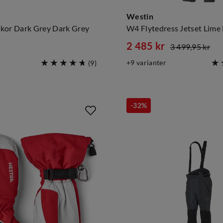
Westin
kor Dark Grey Dark Grey
W4 Flytedress Jetset Lime 
2 485 kr
3 499,95 kr
discounted
original
9
varianter
(
9
)
price
price
-32%