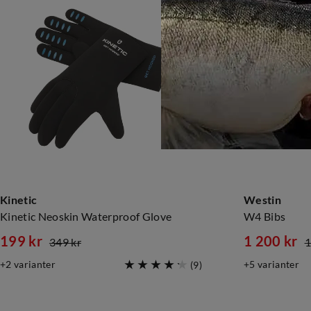
Kinetic
Westin
Kinetic Neoskin Waterproof Glove
W4 Bibs
199 kr
1 200 kr
349 kr
1
discounted
original
discounte
original
2
varianter
5
varianter
(
9
)
price
price
price
price