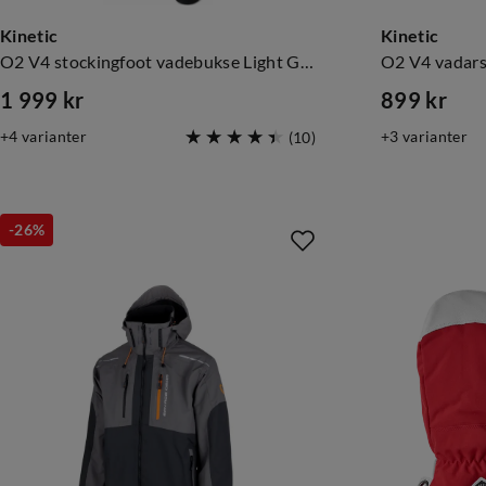
Kinetic
Kinetic
O2 V4 stockingfoot vadebukse Light Grey/Grey
O2 V4 vadars
1 999 kr
899 kr
price
price
4
varianter
3
varianter
(
10
)
-26%