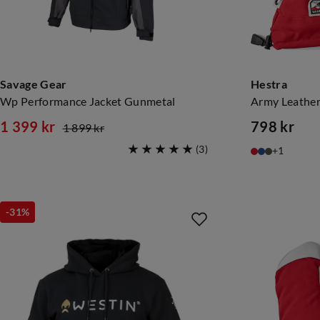
Savage Gear
Hestra
Wp Performance Jacket Gunmetal
Army Leather 
1 399 kr
798 kr
1 899 kr
discounted
original
price
(
3
)
1
price
price
-31%