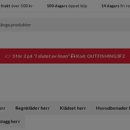
 frakt
över 500 kr
100 dagars
öppet köp
14 dagars
fri r
👉
3 för 2 på
"I slutet av linan"
🎣 Kod: OUTFISHING3F2
err
Regnkläder herr
Klädset herr
Huvudbonader 
plagg herr