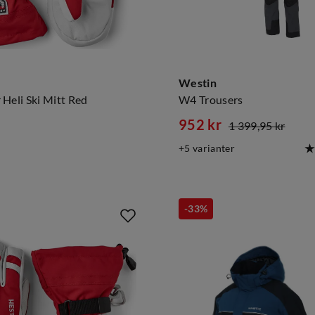
Westin
Heli Ski Mitt Red
W4 Trousers
952 kr
1 399,95 kr
discounted
original
5
varianter
price
price
-33%