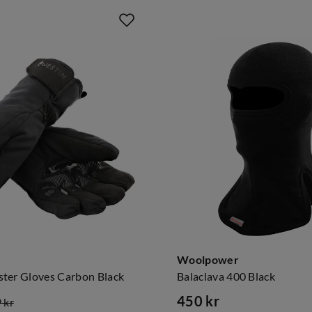
Woolpower
ter Gloves Carbon Black
Balaclava 400 Black
450 kr
 kr