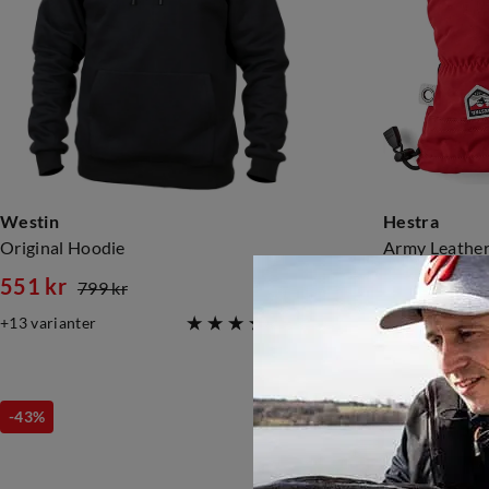
Westin
Hestra
Original Hoodie
Army Leather 
551 kr
798 kr
799 kr
discounted
original
price
13
varianter
1
(
12
)
price
price
-43%
-25%