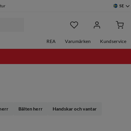
SE
etur
REA
Varumärken
Kundservice
herr
Bälten herr
Handskar och vantar