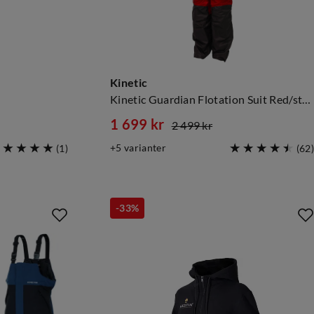
Kinetic
Kinetic Guardian Flotation Suit Red/stormy
1 699 kr
2 499 kr
discounted
original
5
varianter
(
1
)
(
62
)
price
price
-33%