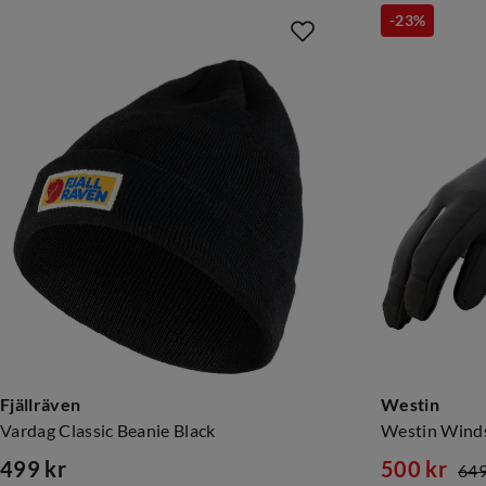
-23%
Fjällräven
Westin
Vardag Classic Beanie Black
Westin Winds
499 kr
500 kr
649