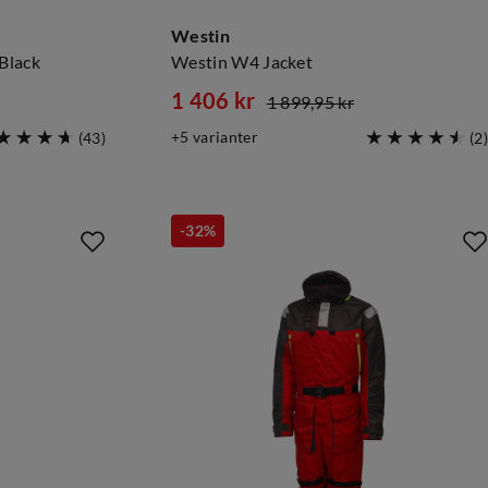
Westin
Black
Westin W4 Jacket
1 406 kr
1 899,95 kr
discounted
original
5
varianter
(
43
)
(
2
)
price
price
-32%