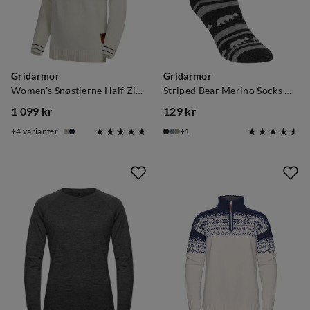
Gridarmor
Gridarmor
Women's Snøstjerne Half Zip Ullgenser Bright White
Striped Bear Merino Socks Dark Grey Melange
1 099 kr
129 kr
price
price
4
varianter
1