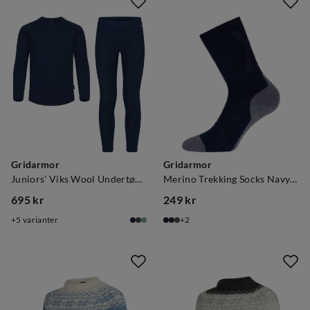
Gridarmor
Gridarmor
Juniors' Viks Wool Undertøy Set Navy Blazer
Merino Trekking Socks Navy Blazer
695 kr
249 kr
price
price
5
varianter
2