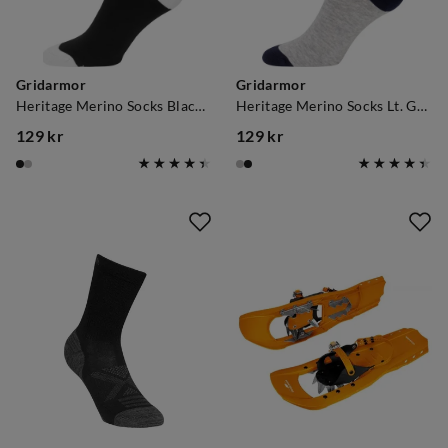
Gridarmor
Gridarmor
Heritage Merino Socks Black/White
Heritage Merino Socks Lt. Grey/Dk Navy/White
129 kr
129 kr
price
price