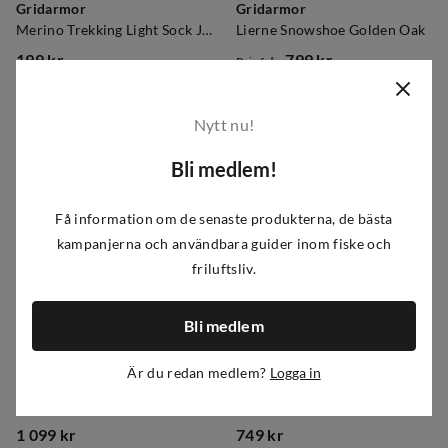
Gridarmor
Gridarmor
Merino Trekking Light Sock Jet Black
Lierne Snowshoe Golden Oak
199 kr
799 kr
Pris från
price
price
1
1
variant
Nytt nu!
Bli medlem!
Få information om de senaste produkterna, de bästa
kampanjerna och användbara guider inom fiske och
friluftsliv.
Bli medlem
Är du redan medlem?
Logga in
Gridarmor
Gridarmor
Rago Snowshoe Navy Blazer
Women's Viks Wool Top 2.0 Navy Blazer
1 099 kr
749 kr