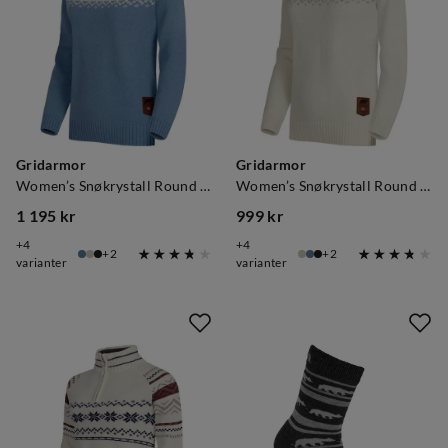
Gridarmor
Gridarmor
Women’s Snøkrystall Round Neck Ullgenser Light Blue/White
Women’s Snøkrystall Round Neck Ullgenser White/Dark Grey/Light Grey
1 195 kr
999 kr
price
price
4
4
2
2
varianter
varianter