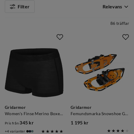
Filter
Relevans
86 träffar
Gridarmor
Gridarmor
Women's Finse Merino Boxer 3.0 Black Beauty
Femundsmarka Snowshoe Golden Oak
345 kr
1 195 kr
Pris från
price
price
4
varianter