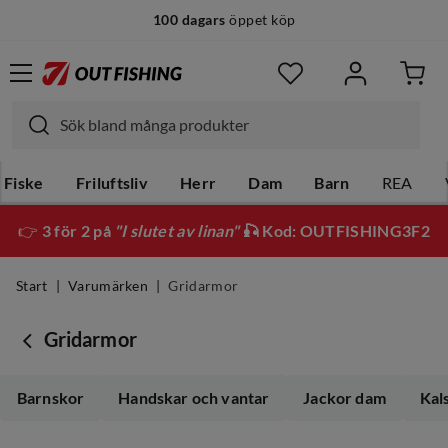
100 dagars
öppet köp
14 dagars
fri retur
Fiske
Friluftsliv
Herr
Dam
Barn
REA
👉
3 för 2 på
"I slutet av linan"
🎣 Kod: OUTFISHING3F2
Start
Varumärken
Gridarmor
Gridarmor
Barnskor
Handskar och vantar
Jackor dam
Kal