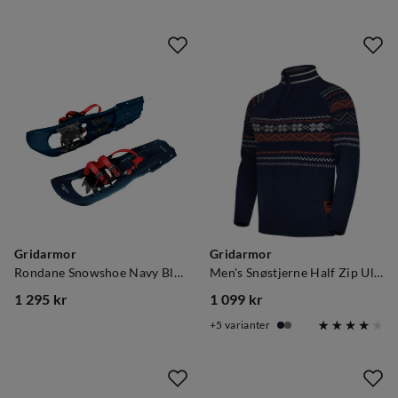
Gridarmor
Gridarmor
Rondane Snowshoe Navy Blazer
Men's Snøstjerne Half Zip Ullgenser Navy Blazer
1 295 kr
1 099 kr
price
price
5
varianter