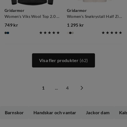
Gridarmor
Gridarmor
Women's Viks Wool Top 2.0 Dk. Greymelange
Women's Snøkrystall Half Zip Ullgenser White/Dark Navy
749 kr
1 295 kr
price
price
Visa fler produkter
(62)
1
...
4
Barnskor
Handskar och vantar
Jackor dam
Kal