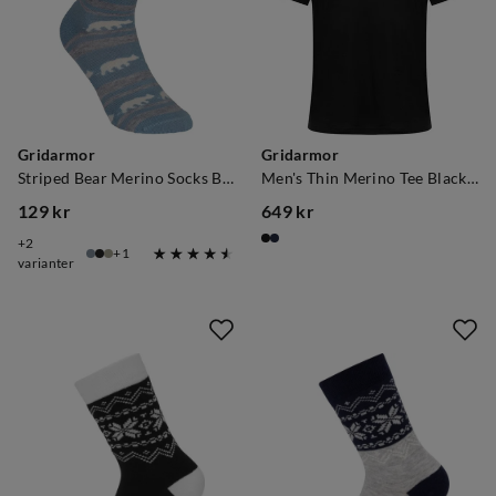
Gridarmor
Gridarmor
Striped Bear Merino Socks Blue Shadow
Men's Thin Merino Tee Black Beauty
129 kr
649 kr
price
price
2
1
varianter