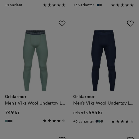
price
price
1
variant
5
varianter
Gridarmor
Gridarmor
Men's Viks Wool Undertøy Longs Green Bay
Men's Viks Wool Undertøy Longs Navy Blazer
749 kr
695 kr
Pris från
price
price
6
varianter