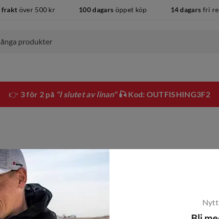
 frakt
över 500 kr
100 dagars
öppet köp
14 dagars
fri r
👉
3 för 2 på
"I slutet av linan"
🎣 Kod: OUTFISHING3F2
Nytt
Bli m