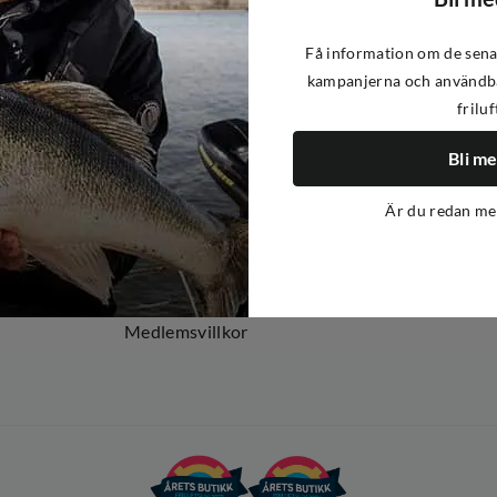
Få information om de sena
kampanjerna och användba
friluf
Om oss
Om Out Fishing
Bli m
Operation Goksjø
Är du redan m
Hållbarhet
Öppenhet
Kundklubb
Medlemsvillkor