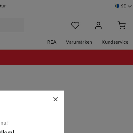
SE
etur
REA
Varumärken
Kundservice
 nu!
edlem!