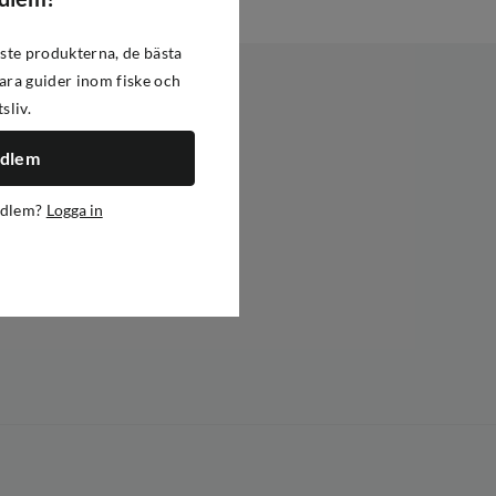
ste produkterna, de bästa
ra guider inom fiske och
tsliv.
edlem
edlem?
Logga in