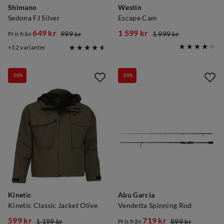
Shimano
Westin
Sedona FJ Silver
Escape Cam
649 kr
1 599 kr
999 kr
1 999 kr
Pris från
discounted
original
discounted
original
12
varianter
price
price
price
price
-50%
-20%
Kinetic
Abu Garcia
Kinetic Classic Jacket Olive
Vendetta Spinning Rod
599 kr
719 kr
1 199 kr
899 kr
Pris från