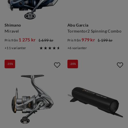
Shimano
Abu Garcia
Miravel
Tormentor2 Spinning Combo
1 275 kr
979 kr
1 699 kr
1 199 kr
Pris från
Pris från
discounted
original
discounted
original
11
varianter
6
varianter
price
price
price
price
-35%
-20%