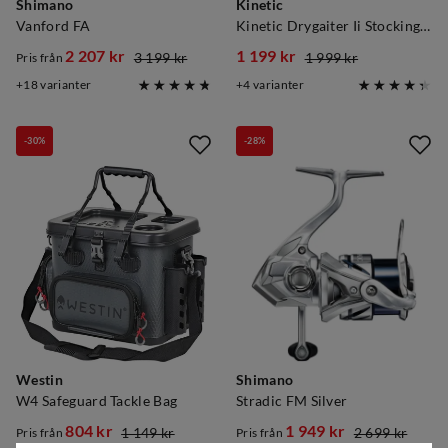
Shimano
Kinetic
Vanford FA
Kinetic Drygaiter Ii Stockingfoot
2 207 kr
1 199 kr
3 199 kr
1 999 kr
Pris från
discounted
original
discounted
original
18
varianter
4
varianter
price
price
price
price
-30%
-28%
Westin
Shimano
W4 Safeguard Tackle Bag
Stradic FM Silver
804 kr
1 949 kr
1 149 kr
2 699 kr
Pris från
Pris från