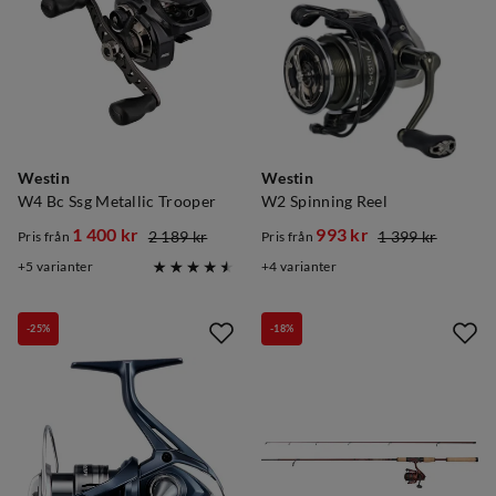
Westin
Westin
W4 Bc Ssg Metallic Trooper
W2 Spinning Reel
1 400 kr
993 kr
2 189 kr
1 399 kr
Pris från
Pris från
discounted
original
discounted
original
5
varianter
4
varianter
price
price
price
price
-25%
-18%