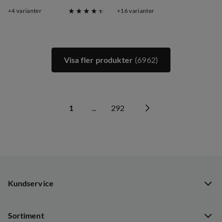
discounted
original
discounted
original
4
varianter
16
varianter
price
price
price
price
Visa fler produkter
(6962)
1
...
292
Kundservice
Kundservice
Sortiment