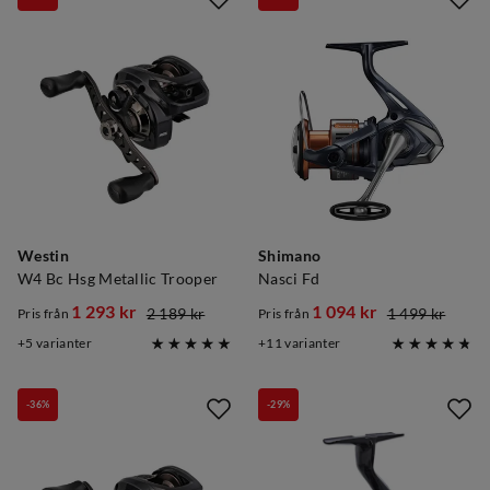
Westin
Shimano
W4 Bc Hsg Metallic Trooper
Nasci Fd
1 293 kr
1 094 kr
2 189 kr
1 499 kr
Pris från
Pris från
discounted
original
discounted
original
5
varianter
11
varianter
price
price
price
price
-36%
-29%