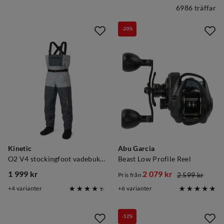
6986 träffar
-20%
Kinetic
Abu Garcia
O2 V4 stockingfoot vadebukse Light Grey/Grey
Beast Low Profile Reel
1 999 kr
2 079 kr
2 599 kr
Pris från
price
discounted
original
4
varianter
6
varianter
price
price
-52%