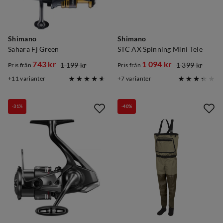
Shimano
Shimano
Sahara Fj Green
STC AX Spinning Mini Tele
743 kr
1 094 kr
1 199 kr
1 399 kr
Pris från
Pris från
discounted
original
discounted
original
11
varianter
7
varianter
price
price
price
price
-31%
-40%