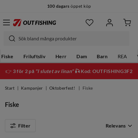
100 dagars
öppet köp
Fiske
Friluftsliv
Herr
Dam
Barn
REA
👉
3 för 2 på
"I slutet av linan"
🎣 Kod: OUTFISHING3F2
Start
Kampanjer
Oktoberfest!
Fiske
Fiske
Filter
Relevans