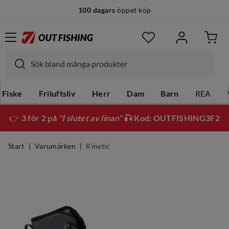
100 dagars
öppet köp
Fiske
Friluftsliv
Herr
Dam
Barn
REA
👉
3 för 2 på
"I slutet av linan"
🎣 Kod: OUTFISHING3F2
Start
Varumärken
Kinetic