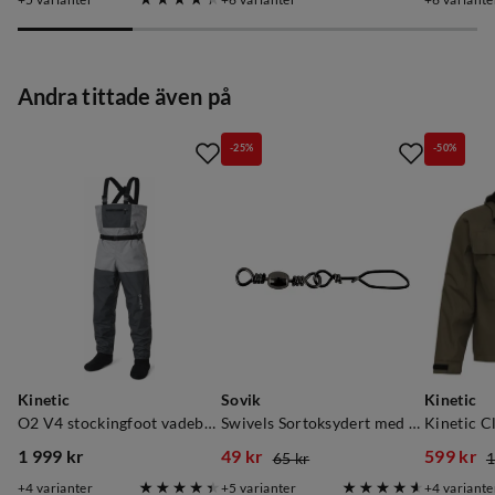
price
price
price
price
price
price
Andra tittade även på
-25%
-50%
Kinetic
Sovik
Kinetic
O2 V4 stockingfoot vadebukse Light Grey/Grey
Swivels Sortoksydert med Hempe
Kinetic Cl
1 999 kr
49 kr
599 kr
65 kr
1
price
discounted
original
discoun
original
4
varianter
5
varianter
4
variante