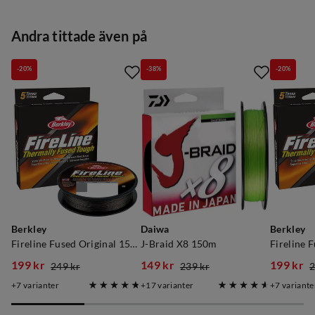
Andra tittade även på
-20%
-38%
-20%
Verified by Trustvoice
Berkley
Daiwa
Berkley
Fireline Fused Original 150m Smoke
J-Braid X8 150m
199 kr
149 kr
199 kr
249 kr
239 kr
2
discounted
original
discounted
original
discoun
original
7
varianter
17
varianter
7
variante
price
price
price
price
price
price