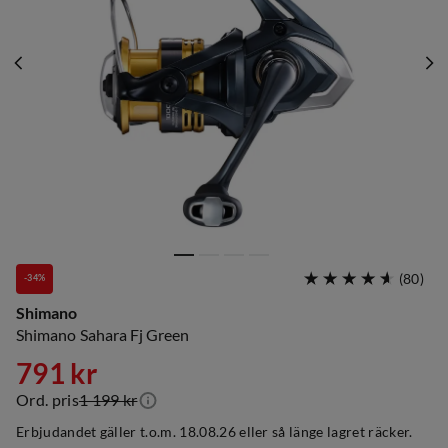
(
80
)
-34%
Shimano
Shimano Sahara Fj Green
791 kr
Ord. pris
1 199 kr
discounted
original
Erbjudandet gäller t.o.m. 18.08.26 eller så länge lagret räcker.
price
price