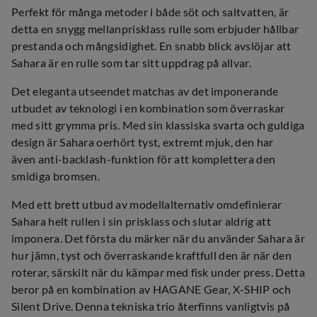
Perfekt för många metoder i både söt och saltvatten, är
detta en snygg mellanprisklass rulle som erbjuder hållbar
prestanda och mångsidighet. En snabb blick avslöjar att
Sahara är en rulle som tar sitt uppdrag på allvar.
Det eleganta utseendet matchas av det imponerande
utbudet av teknologi i en kombination som överraskar
med sitt grymma pris. Med sin klassiska svarta och guldiga
design är Sahara oerhört tyst, extremt mjuk, den har
även anti-backlash-funktion för att komplettera den
smidiga bromsen.
Med ett brett utbud av modellalternativ omdefinierar
Sahara helt rullen i sin prisklass och slutar aldrig att
imponera. Det första du märker när du använder Sahara är
hur jämn, tyst och överraskande kraftfull den är när den
roterar, särskilt när du kämpar med fisk under press. Detta
beror på en kombination av HAGANE Gear, X-SHIP och
Silent Drive. Denna tekniska trio återfinns vanligtvis på