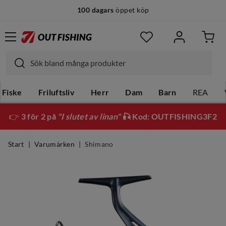
100 dagars
öppet köp
Fiske
Friluftsliv
Herr
Dam
Barn
REA
👉
3 för 2 på
"I slutet av linan"
🎣 Kod: OUTFISHING3F2
Start
Varumärken
Shimano