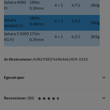
Sahara 4000
180m
4 + 1
4,7:1
280g
FJ
0,30mm
180m
Sahara
4 + 1
6,2:1
280g
0,30mm
4000XG FJ
Sahara C5000
175m
4 + 1
6,2:1
305g
XG FJ
0,35mm
Artikelnummer
:
A482938
|
FS646466
|
409-3314
Egenskaper
Leverantörens färgnamn
:
Green
Storlek
:
1000
Recensioner
(
80
)