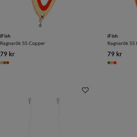
iFish
iFish
Ragnarök 55 Copper
Ragnarök 55 
79 kr
79 kr
price
price