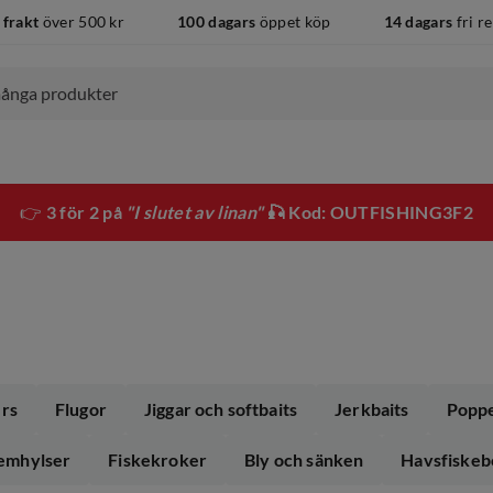
 frakt
över 500 kr
100 dagars
öppet köp
14 dagars
fri r
👉
3 för 2 på
"I slutet av linan"
🎣 Kod: OUTFISHING3F2
rs
Flugor
Jiggar och softbaits
Jerkbaits
Popp
klemhylser
Fiskekroker
Bly och sänken
Havsfiske