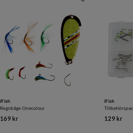
iFish
iFish
Regnbåge Onecolour
Tillbehörspa
169 kr
129 kr
price
price