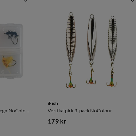
iFish
Tillbehörspack - Röding / Regn NoColour
Vertikalpirk 3-pack NoColour
179 kr
price