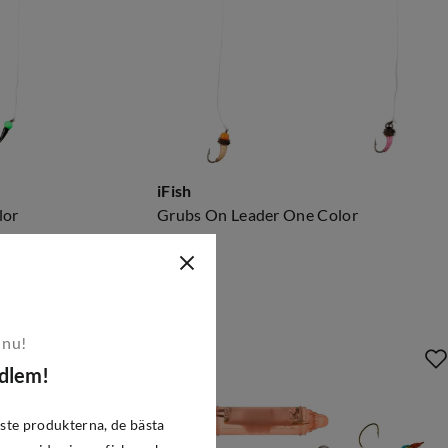
iFish
lor
Grubs On Leader One Color
79 kr
price
 nu!
edlem!
ste produkterna, de bästa