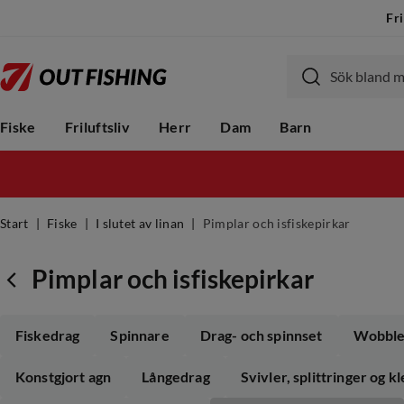
Fri
Fiske
Friluftsliv
Herr
Dam
Barn
Start
Fiske
I slutet av linan
Pimplar och isfiskepirkar
Pimplar och isfiskepirkar
Fiskedrag
Spinnare
Drag- och spinnset
Wobble
Konstgjort agn
Långedrag
Svivler, splittringer og 