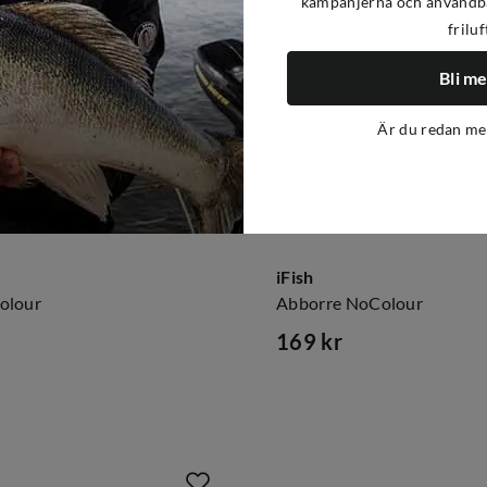
kampanjerna och användba
friluf
Bli m
Är du redan m
iFish
olour
Abborre NoColour
169 kr
price