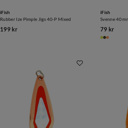
iFish
iFish
Rubber Ize Pimple Jigs 40-P Mixed
Svenne 40 m
199 kr
79 kr
price
price