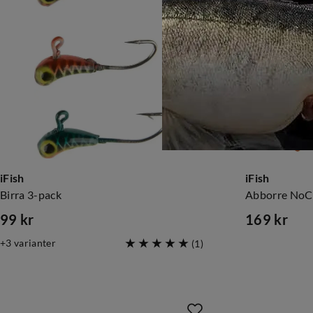
iFish
iFish
Birra 3-pack
Abborre NoC
99 kr
169 kr
price
price
3
varianter
(
1
)