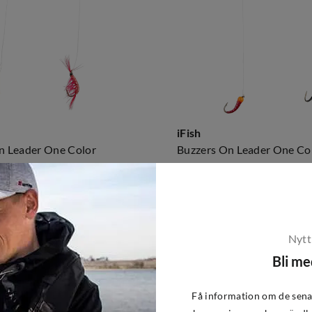
iFish
 Leader One Color
Buzzers On Leader One Co
79 kr
price
Nytt
Bli m
Få information om de sena