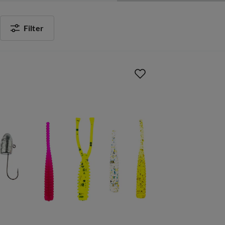
Rödings- och öringsblänken
Pimplar och isfiskepirkar
Filter