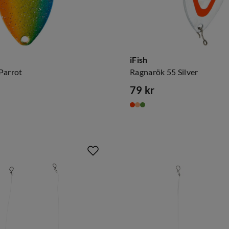
iFish
Parrot
Ragnarök 55 Silver
79 kr
price