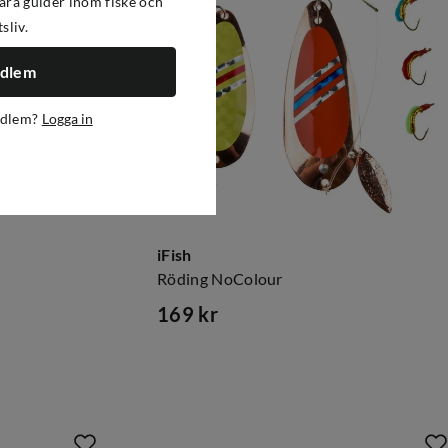
ra guider inom fiske och
tsliv.
edlem
edlem?
Logga in
iFish
Röding NoColour
169 kr
price