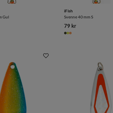
iFish
m Gul
Svenne 40 mm S
79 kr
price