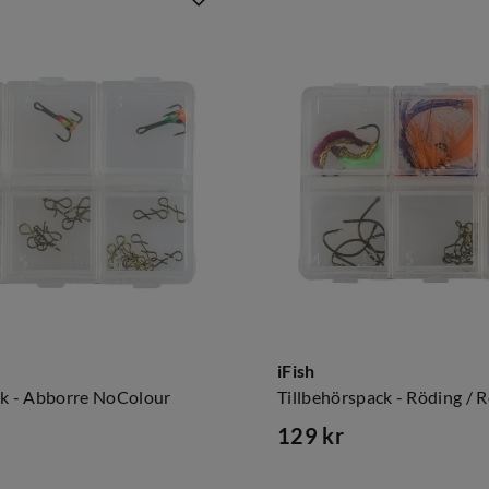
iFish
ck - Abborre NoColour
129 kr
price