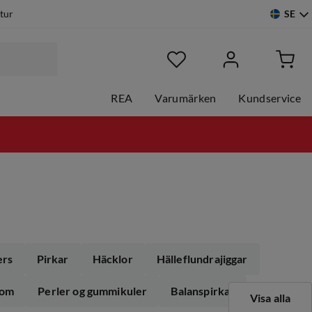
SE
etur
REA
Varumärken
Kundservice
ers
Pirkar
Häcklor
Hälleflundrajiggar
bom
Perler og gummikuler
Balanspirkar
Visa alla