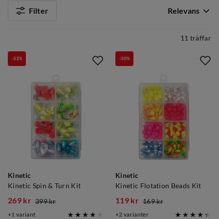
Filter
Relevans
11 träffar
-33%
-30%
Kinetic
Kinetic
Kinetic Spin & Turn Kit
Kinetic Flotation Beads Kit
269 kr
119 kr
399 kr
169 kr
discounted
original
discounted
original
1
variant
2
varianter