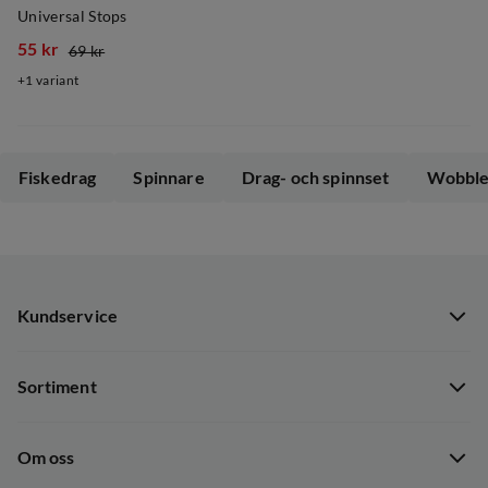
Universal Stops
55 kr
69 kr
discounted
original
1
variant
price
price
Fiskedrag
Spinnare
Drag- och spinnset
Wobble
Kundservice
Kundservice
Sortiment
Guider
Nyheter
Dataskyddspolicy
Om oss
Kampanjer