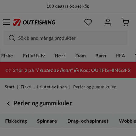
100 dagars
öppet köp
Fiske
Friluftsliv
Herr
Dam
Barn
REA
👉
3 för 2 på
"I slutet av linan"
🎣 Kod: OUTFISHING3F2
Start
Fiske
I slutet av linan
Perler og gummikuler
Perler og gummikuler
Fiskedrag
Spinnare
Drag- och spinnset
Wobble