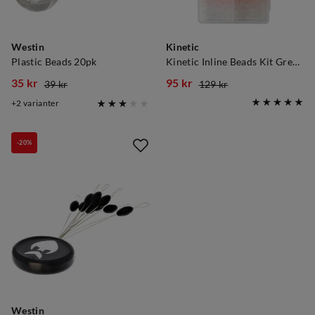
Westin
Kinetic
Plastic Beads 20pk
Kinetic Inline Beads Kit Green/glow
35 kr
95 kr
39 kr
129 kr
discounted
original
discounted
original
2
varianter
price
price
price
price
-20%
Westin