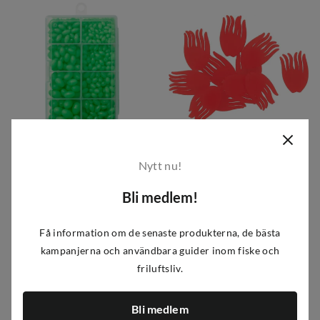
Kinetic
Westin
Nytt nu!
Kinetic Hard Beads Kit Green/glow
Spotty Rig Fins
95 kr
39 kr
129 kr
54 kr
Bli medlem!
discounted
original
discounted
original
1
variant
price
price
price
price
Få information om de senaste produkterna, de bästa
kampanjerna och användbara guider inom fiske och
-20%
-10%
friluftsliv.
Bli medlem