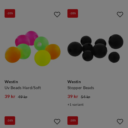
price
price
price
price
-20%
-28%
Westin
Westin
Uv Beads Hard/Soft
Stopper Beads
39 kr
39 kr
49 kr
54 kr
discounted
original
discounted
original
1
variant
price
price
price
price
-26%
-28%