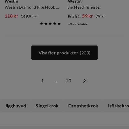
Westin
Westin
Westin Diamond File Hook Sharpener Krokbryne
Jig Head Tungsten
118 kr
59 kr
149,95 kr
79 kr
Pris från
discounted
original
discounted
original
9
varianter
price
price
price
price
Visa fler produkter
(203)
1
...
10
Jigghuvud
Singelkrok
Dropshotkrok
Isfiskekr