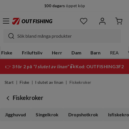
100 dagars
öppet köp
Fiske
Friluftsliv
Herr
Dam
Barn
REA
👉
3 för 2 på
"I slutet av linan"
🎣 Kod: OUTFISHING3F2
Start
Fiske
I slutet av linan
Fiskekroker
Fiskekroker
Jigghuvud
Singelkrok
Dropshotkrok
Isfiskekr