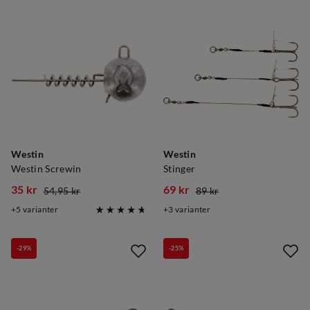
Westin
Westin
Westin Screwin
Stinger
35 kr
69 kr
54,95 kr
89 kr
discounted
original
discounted
original
5
varianter
3
varianter
price
price
price
price
-29%
-25%