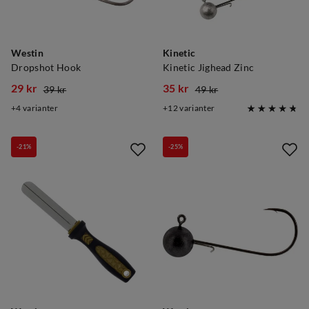
Westin
Kinetic
Dropshot Hook
Kinetic Jighead Zinc
29 kr
35 kr
39 kr
49 kr
discounted
original
discounted
original
4
varianter
12
varianter
price
price
price
price
-21%
-25%