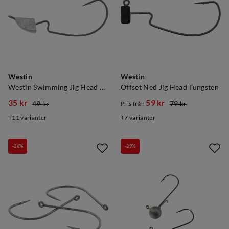
Westin
Westin
Westin Swimming Jig Head Lead
Offset Ned Jig Head Tungsten
35 kr
59 kr
49 kr
79 kr
Pris från
discounted
original
discounted
original
11
varianter
7
varianter
price
price
price
price
-26%
-29%