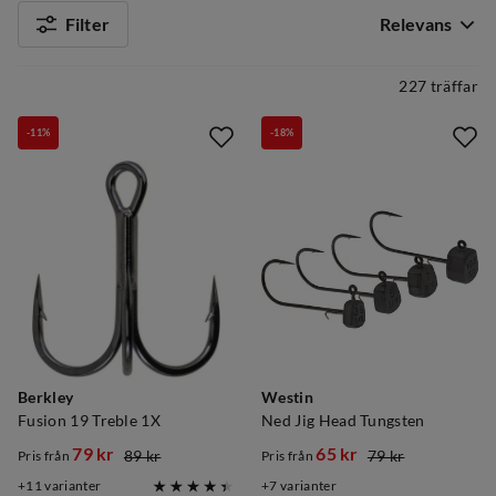
Filter
Relevans
227 träffar
-11%
-18%
Berkley
Westin
Fusion 19 Treble 1X
Ned Jig Head Tungsten
79 kr
65 kr
89 kr
79 kr
Pris från
Pris från
discounted
original
discounted
original
11
varianter
7
varianter