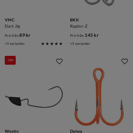
VMC
BKK
Dart Jig
Raptor-Z
89 kr
145 kr
Pris från
Pris från
price
price
5
varianter
5
varianter
-18%
Westin
Daiwa