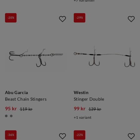
7
varianter
price
price
price
price
-20%
-29%
Abu Garcia
Westin
Beast Chain Stingers
Stinger Double
95 kr
99 kr
119 kr
139 kr
discounted
original
discounted
original
1
variant
price
price
price
price
-36%
-22%