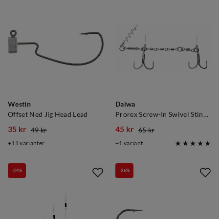
Westin
Daiwa
Offset Ned Jig Head Lead
Prorex Screw-In Swivel Stinger
35 kr
45 kr
49 kr
65 kr
discounted
original
discounted
original
11
varianter
1
variant
price
price
price
price
-24%
-26%