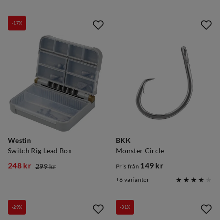
price
price
price
price
-17%
Westin
BKK
Switch Rig Lead Box
Monster Circle
248 kr
149 kr
299 kr
Pris från
discounted
original
price
6
varianter
price
price
-29%
-31%