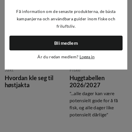
Regler for garn og
Trelagsprinsippet
teinefiske i Norge
Få information om de senaste produkterna, de bästa
kampanjerna och användbara guider inom fiske och
friluftsliv.
Bli medlem
Är du redan medlem?
Logga in
Jakt
Fiske
Hvordan kle seg til
Huggtabellen
høstjakta
2026/2027
"...alle dager kan være
potensielt gode for å få
fisk, og alle dager like
potensielt dårlige"