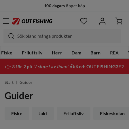
100 dagars
öppet köp
Fiske
Friluftsliv
Herr
Dam
Barn
REA
👉
3 för 2 på
"I slutet av linan"
🎣 Kod: OUTFISHING3F2
Start
Guider
Guider
Fiske
Jakt
Friluftsliv
Fiskeskolan