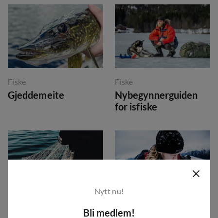
Fiske
Fiske
Gjeddemeite
Nybegynnerguiden
for isfiske
Nytt nu!
Fiske
Friluftsliv
Bli medlem!