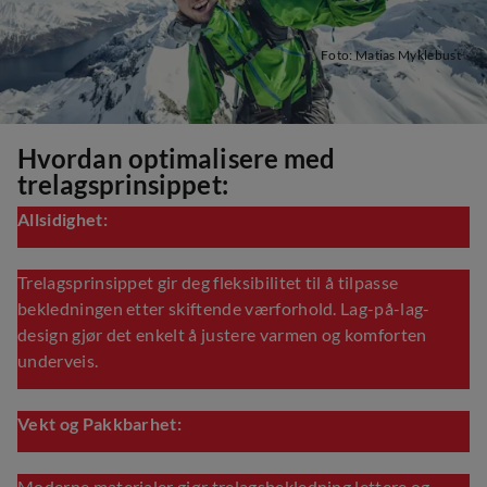
Foto: Matias Myklebust
Hvordan optimalisere med
trelagsprinsippet:
Allsidighet:
Trelagsprinsippet gir deg fleksibilitet til å tilpasse
bekledningen etter skiftende værforhold. Lag-på-lag-
design gjør det enkelt å justere varmen og komforten
underveis.
Vekt og Pakkbarhet: