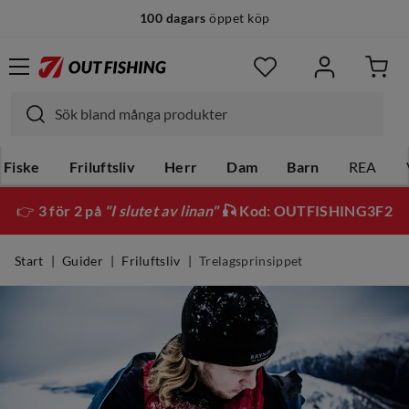
100 dagars
öppet köp
Fiske
Friluftsliv
Herr
Dam
Barn
REA
👉
3 för 2 på
"I slutet av linan"
🎣 Kod: OUTFISHING3F2
Start
Guider
Friluftsliv
Trelagsprinsippet