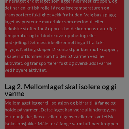
Innerlaget er det laget som ligger nærmest kroppen, og
det har en kritisk rolle i å regulere temperaturen og
transportere fuktighet vekk fra huden. Velg basisplagg
laget av pustende materialer som merinoull eller
tekniske stoffer for å opprettholde kroppens naturlige
temperatur og forhindre overoppheting eller
nedkjøling. Det mest ideelle er nettingull fra f.eks
Brynje. Netting skaper få kontaktpunkter mot kroppen,
skaper luftlommer som holder på varmen ved lav
aktivitet, og transporterer fukt og overskuddsvarme
ved høyere aktivitet.
Lag 2. Mellomlaget skal isolere og gi
varme
Mellomlaget legger til isolasjon og bidrar til å fange og
holde på varmen. Dette laget kan være ullundertøy, en
lett dunjakke, fleece- eller ullgenser eller en syntetisk
isolasjonsjakke. Målet er å fange varm luft nær kroppen