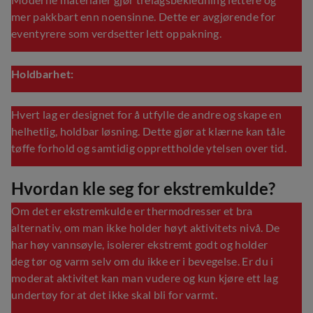
Moderne materialer gjør trelagsbekledning lettere og
mer pakkbart enn noensinne. Dette er avgjørende for
eventyrere som verdsetter lett oppakning.
Holdbarhet:
Hvert lag er designet for å utfylle de andre og skape en
helhetlig, holdbar løsning. Dette gjør at klærne kan tåle
tøffe forhold og samtidig opprettholde ytelsen over tid.
Hvordan kle seg for ekstremkulde?
Om det er ekstremkulde er thermodresser et bra
alternativ, om man ikke holder høyt aktivitets nivå. De
har høy vannsøyle, isolerer ekstremt godt og holder
deg tør og varm selv om du ikke er i bevegelse. Er du i
moderat aktivitet kan man vudere og kun kjøre ett lag
undertøy for at det ikke skal bli for varmt.