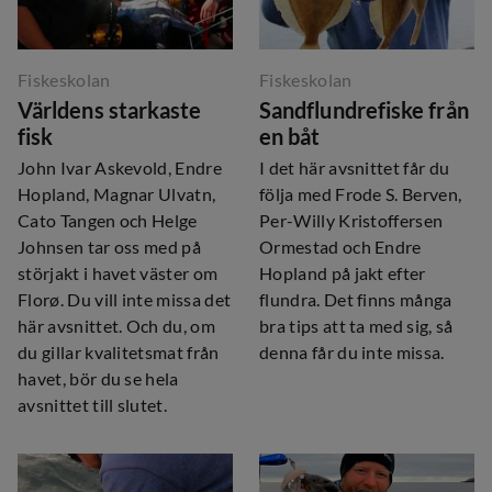
Fiskeskolan
Fiskeskolan
Världens starkaste
Sandflundrefiske från
fisk
en båt
John Ivar Askevold, Endre
I det här avsnittet får du
Hopland, Magnar Ulvatn,
följa med Frode S. Berven,
Cato Tangen och Helge
Per-Willy Kristoffersen
Johnsen tar oss med på
Ormestad och Endre
störjakt i havet väster om
Hopland på jakt efter
Florø. Du vill inte missa det
flundra. Det finns många
här avsnittet. Och du, om
bra tips att ta med sig, så
du gillar kvalitetsmat från
denna får du inte missa.
havet, bör du se hela
avsnittet till slutet.