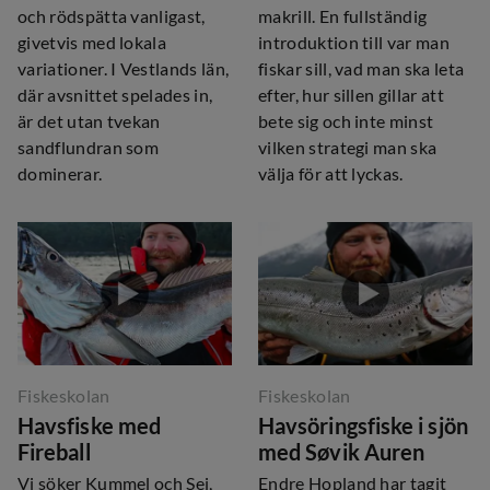
och rödspätta vanligast,
makrill. En fullständig
givetvis med lokala
introduktion till var man
variationer. I Vestlands län,
fiskar sill, vad man ska leta
där avsnittet spelades in,
efter, hur sillen gillar att
är det utan tvekan
bete sig och inte minst
sandflundran som
vilken strategi man ska
dominerar.
välja för att lyckas.
Fiskeskolan
Fiskeskolan
Havsfiske med
Havsöringsfiske i sjön
Fireball
med Søvik Auren
Vi söker Kummel och Sej,
Endre Hopland har tagit