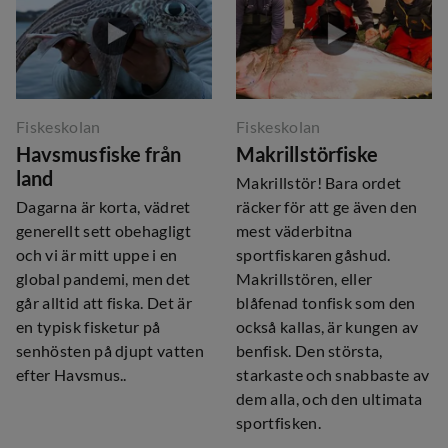
Fiskeskolan
Fiskeskolan
Havsmusfiske från
Makrillstörfiske
land
Makrillstör! Bara ordet
Dagarna är korta, vädret
räcker för att ge även den
generellt sett obehagligt
mest väderbitna
och vi är mitt uppe i en
sportfiskaren gåshud.
global pandemi, men det
Makrillstören, eller
går alltid att fiska. Det är
blåfenad tonfisk som den
en typisk fisketur på
också kallas, är kungen av
senhösten på djupt vatten
benfisk. Den största,
efter Havsmus..
starkaste och snabbaste av
dem alla, och den ultimata
sportfisken.