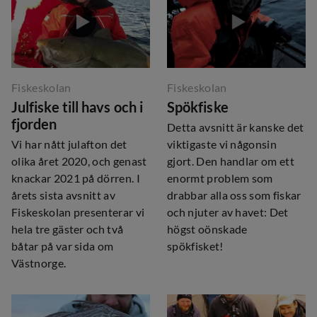
Fiskeskolan
Fiskeskolan
Julfiske till havs och i
Spökfiske
fjorden
Detta avsnitt är kanske det
Vi har nått julafton det
viktigaste vi någonsin
olika året 2020, och genast
gjort. Den handlar om ett
knackar 2021 på dörren. I
enormt problem som
årets sista avsnitt av
drabbar alla oss som fiskar
Fiskeskolan presenterar vi
och njuter av havet: Det
hela tre gäster och två
högst oönskade
båtar på var sida om
spökfisket!
Västnorge.