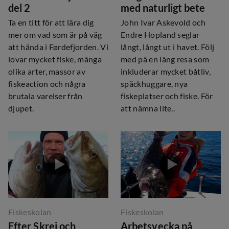
del 2
med naturligt bete
Ta en titt för att lära dig
John Ivar Askevold och
mer om vad som är på väg
Endre Hopland seglar
att hända i Førdefjorden. Vi
långt, långt ut i havet. Följ
lovar mycket fiske, många
med på en lång resa som
olika arter, massor av
inkluderar mycket båtliv,
fiskeaction och några
späckhuggare, nya
brutala varelser från
fiskeplatser och fiske. För
djupet.
att nämna lite..
Fiskeskolan
Fiskeskolan
Efter Skrei och
Arbetsvecka på