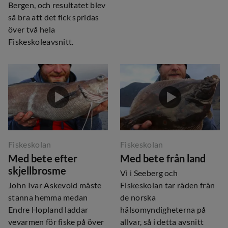
Bergen, och resultatet blev
så bra att det fick spridas
över två hela
Fiskeskoleavsnitt.
Fiskeskolan
Fiskeskolan
Med bete efter
Med bete från land
skjellbrosme
Vi i Seeberg och
John Ivar Askevold måste
Fiskeskolan tar råden från
stanna hemma medan
de norska
Endre Hopland laddar
hälsomyndigheterna på
vevarmen för fiske på över
allvar, så i detta avsnitt