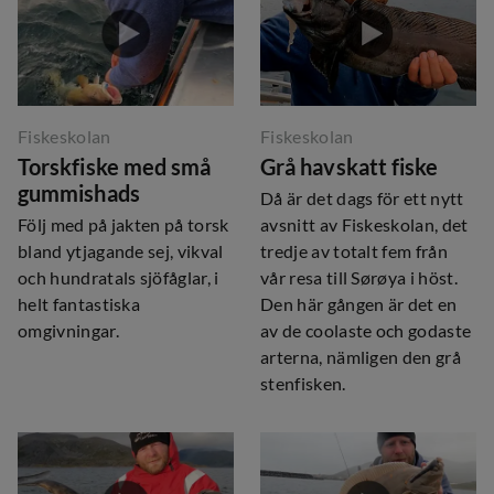
Fiskeskolan
Fiskeskolan
Torskfiske med små
Grå havskatt fiske
gummishads
Då är det dags för ett nytt
Följ med på jakten på torsk
avsnitt av Fiskeskolan, det
bland ytjagande sej, vikval
tredje av totalt fem från
och hundratals sjöfåglar, i
vår resa till Sørøya i höst.
helt fantastiska
Den här gången är det en
omgivningar.
av de coolaste och godaste
arterna, nämligen den grå
stenfisken.