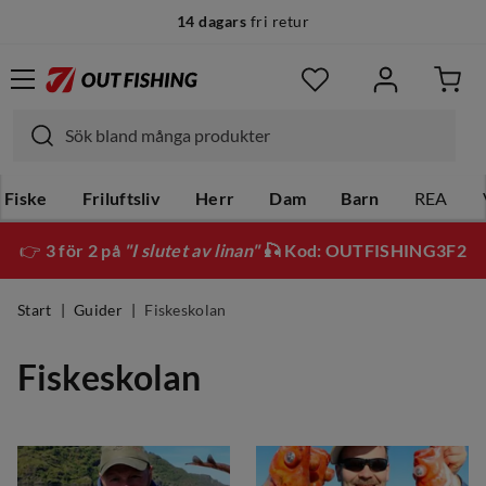
14 dagars
fri retur
Fiske
Friluftsliv
Herr
Dam
Barn
REA
👉
3 för 2 på
"I slutet av linan"
🎣 Kod: OUTFISHING3F2
Start
Guider
Fiskeskolan
Fiskeskolan