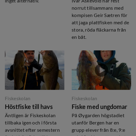
inget alternativ.
Ivar Askevold har rest
norrut tillsammans med
kompisen Geir Sætren för
att jaga plattfisken med de
stora, röda fläckarna från
en båt.
Fiskeskolan
Fiskeskolan
Höstfiske till havs
Fiske med ungdomar
Äntligen är Fiskeskolan
På Øygarden högstadiet
tillbaka igen och i första
utanför Bergen har en
avsnittet efter semestern
grupp elever från 8:e, 9:e