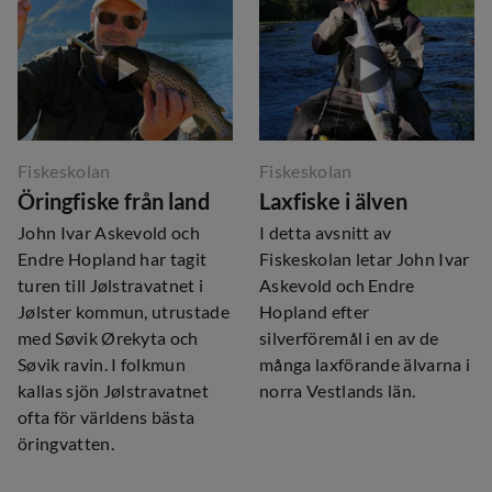
Fiskeskolan
Fiskeskolan
Öringfiske från land
Laxfiske i älven
John Ivar Askevold och
I detta avsnitt av
Endre Hopland har tagit
Fiskeskolan letar John Ivar
turen till Jølstravatnet i
Askevold och Endre
Jølster kommun, utrustade
Hopland efter
med Søvik Ørekyta och
silverföremål i en av de
Søvik ravin. I folkmun
många laxförande älvarna i
kallas sjön Jølstravatnet
norra Vestlands län.
ofta för världens bästa
öringvatten.