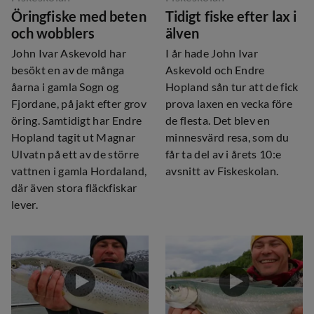
Öringfiske med beten
Tidigt fiske efter lax i
och wobblers
älven
John Ivar Askevold har
I år hade John Ivar
besökt en av de många
Askevold och Endre
åarna i gamla Sogn og
Hopland sån tur att de fick
Fjordane, på jakt efter grov
prova laxen en vecka före
öring. Samtidigt har Endre
de flesta. Det blev en
Hopland tagit ut Magnar
minnesvärd resa, som du
Ulvatn på ett av de större
får ta del av i årets 10:e
vattnen i gamla Hordaland,
avsnitt av Fiskeskolan.
där även stora fläckfiskar
lever.