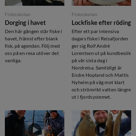
Fiskeskolan
Fiskeskolan
Dorging i havet
Lockfiske efter röding
Den här gången står fiske i
Efter ett par intensiva
havet, främst efter blank
dagars fiske i Reisafjorden
fisk, på agendan. Följ med
ger sig Rolf Andrè
oss ​​på en resa utöver det
Lorentsen ut på kundbesök
vanliga.
på vår sista dag i
Nordreisa. Samtidigt är
Endre Hopland och Mattis
Nyheim på väg mot klart
och strömrikt vatten längre
ut i fjordsystemet.