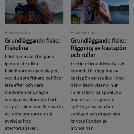
Fiskeskolan
Fiskeskolan
Grundläggande fiske:
Grundläggande fiske:
Fiskelina
Riggning av kastspön
och rullar
I det här avsnittet går vi
igenom de olika
I serien Grundfiske har vi
fiskelinornas egenskaper,
kommit till riggning av
vad du som fiskare behöver
kastspön och rullar. I den
leta efter och vara
här videon visar vi hur
medveten om, några
rullen fästs på spöet, hur
vanliga missförstånd och
linan ska träs genom
ett par saker som är smarta
spöringarna och hur
att veta om som aldrig
svängen och draget ska
avslöjas hos
knytas i änden av
återförsäljaren.
monolinan.