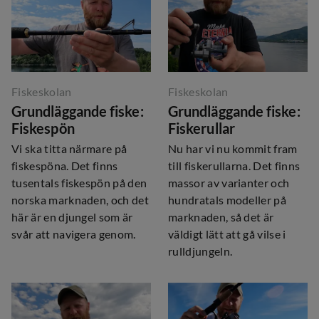
Fiskeskolan
Fiskeskolan
Grundläggande fiske:
Grundläggande fiske:
Fiskespön
Fiskerullar
Vi ska titta närmare på
Nu har vi nu kommit fram
fiskespöna. Det finns
till fiskerullarna. Det finns
tusentals fiskespön på den
massor av varianter och
norska marknaden, och det
hundratals modeller på
här är en djungel som är
marknaden, så det är
svår att navigera genom.
väldigt lätt att gå vilse i
rulldjungeln.