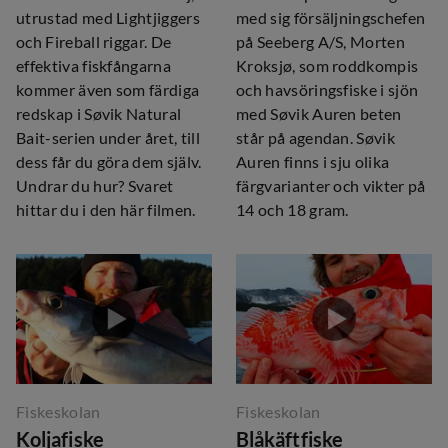
utrustad med Lightjiggers
med sig försäljningschefen
och Fireball riggar. De
på Seeberg A/S, Morten
effektiva fiskfångarna
Kroksjø, som roddkompis
kommer även som färdiga
och havsöringsfiske i sjön
redskap i Søvik Natural
med Søvik Auren beten
Bait-serien under året, till
står på agendan. Søvik
dess får du göra dem själv.
Auren finns i sju olika
Undrar du hur? Svaret
färgvarianter och vikter på
hittar du i den här filmen.
14 och 18 gram.
Fiskeskolan
Fiskeskolan
Koljafiske
Blåkäftfiske