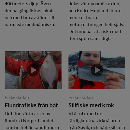
400 meters djup. Även
delas vår dynamiska duo,
denna gång fiskas lokalt
och Endre Hopland är ute
och med bra avstånd till
med kustnära
närmaste medmänniska.
metutrustningen helt själv.
Det innebär att fiska med
flera spön samtidigt.
Fiskeskolan
Fiskeskolan
Flundrafiske från båt
Sillfiske med krok
Det finns åtta arter av
Vi är ute med de
flundra i Norge. I landet
färdigknutna virknålarna
som helhet är sandflundra
från Søvik, och både sill och