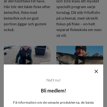
är det höstfiske till havs.
och 10:e klass ett mycket
Här blir det både fiske efter
speciellt program varje
betesfisk, fiske med
torsdag. Då står friluftsliv
betesfisk och en god
på schemat, med särskilt
portion jiggar och gummi
fokus på fiske – en helt
också.
separat fiskeskola om man
så vill.
Nytt nu!
Fiskeskolan
Fiskeskolan
Fiska med barn
Stor Sej på grunt
Bli medlem!
vatten
Endre Hopland och John
Få information om de senaste produkterna, de bästa
Ivar Askevold tar med sig
Endre Hopland har tagit