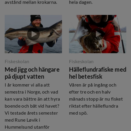
avstånd mellan krokarna.
hela dagen.
Fiskeskolan
Fiskeskolan
Med jigg och hängare
Hälleflundrafiske med
på djupt vatten
hel betesfisk
I år kommer vi alla att
Våren är på ingång och
semestra i Norge, och vad
efter tre och en halv
kan vara bättre än att hyra
månads stopp är nu fisket
boende och båt vid havet?
riktat efter hälleflundra
Vi testade årets semester
med spö.
med Rune Løvik i
Hummelsund utanför