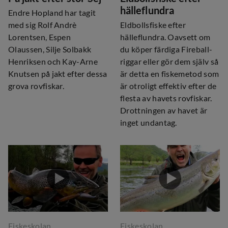
hälleflundra
Endre Hopland har tagit
med sig Rolf Andrè
Eldbollsfiske efter
Lorentsen, Espen
hälleflundra. Oavsett om
Olaussen, Silje Solbakk
du köper färdiga Fireball-
Henriksen och Kay-Arne
riggar eller gör dem själv så
Knutsen på jakt efter dessa
är detta en fiskemetod som
grova rovfiskar.
är otroligt effektiv efter de
flesta av havets rovfiskar.
Drottningen av havet är
inget undantag.
Fiskeskolan
Fiskeskolan