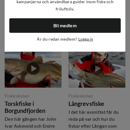
sexåriga Kaspian och
med Rolf Andrè Lorentsen
kampanjerna och användbara guider inom fiske och
mamma Leni Vilnes
och hans vän Espen
friluftsliv.
Mjåseth på flytbryggefiske
Olaussen ut till Kvarøy
efter olika läppfiskar.
Sjøhus, ett litet
Bli medlem
fiskeparadis i hjärtat av
Helgelandskusten.
Är du redan medlem?
Logga in
Fiskeskolan
Fiskeskolan
Torskfiske i
Långrevsfiske
Borgundfjorden
I det här avsnittet får du
Den här gången har John
reda på var och hur du
Ivar Askevold och Endre
fiskar efter Långan som