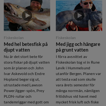
Fiskeskolan
Fiskeskolan
Med hel betesfisk på
Med jigg och hängare
djupt vatten
på grunt vatten
Nu är det stort bete för
I förra avsnittet av
stora fiskar på djupt vatten
Fiskeskolan tog vi in ​​Rune
som är planen och John
Løvik i Hummelsund
Ivar Askevold och Endre
utanför Bergen. Planen var
Hopland beger sig ut,
att testa vad som skulle
utrustade med Lawson
vara årets semester för
PowerJigger-spön, Prey
många norrmän, nämligen
PLDN-rullar och
fritidshus vid havet med
tandemriggar med gott om
mycket frisk luft och fiske