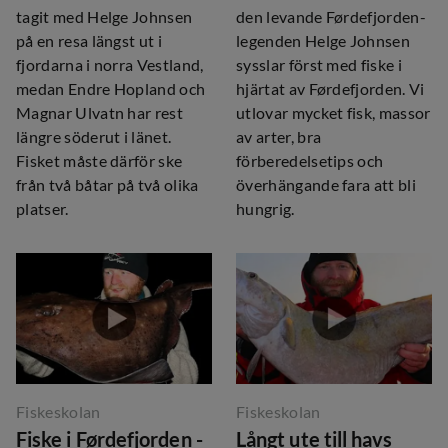
tagit med Helge Johnsen
den levande Førdefjorden-
på en resa längst ut i
legenden Helge Johnsen
fjordarna i norra Vestland,
sysslar först med fiske i
medan Endre Hopland och
hjärtat av Førdefjorden. Vi
Magnar Ulvatn har rest
utlovar mycket fisk, massor
längre söderut i länet.
av arter, bra
Fisket måste därför ske
förberedelsetips och
från två båtar på två olika
överhängande fara att bli
platser.
hungrig.
Fiskeskolan
Fiskeskolan
Fiske i Førdefjorden -
Långt ute till havs