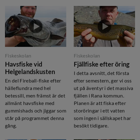
Fiskeskolan
Fiskeskolan
Havsfiske vid
Fjällfiske efter öring
Helgelandskusten
I detta avsnitt, det första
En del Fireball-fiske efter
efter semestern, ger vi oss
hälleflundra med hel
ut på äventyr i det massiva
betessill, men främst är det
fjällen i Rana kommun.
allmänt havsfiske med
Planen är att fiska efter
gummishads och jiggar som
storöringar i ett vatten
står på programmet denna
som ingen i sällskapet har
gång.
besökt tidigare.