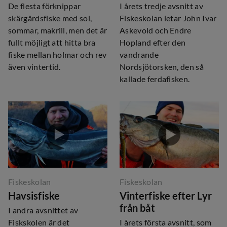
De flesta förknippar
I årets tredje avsnitt av
skärgårdsfiske med sol,
Fiskeskolan letar John Ivar
sommar, makrill, men det är
Askevold och Endre
fullt möjligt att hitta bra
Hopland efter den
fiske mellan holmar och rev
vandrande
även vintertid.
Nordsjötorsken, den så
kallade ferdafisken.
Fiskeskolan
Fiskeskolan
Havsisfiske
Vinterfiske efter Lyr
från båt
I andra avsnittet av
Fiskskolen är det
I årets första avsnitt, som