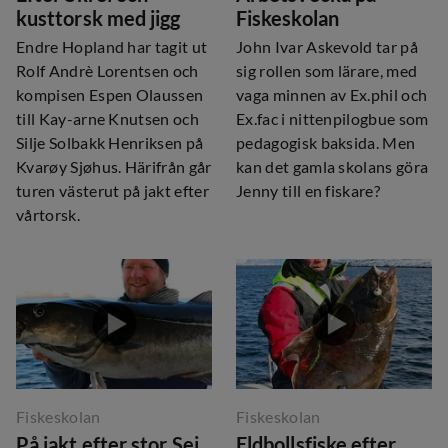
kusttorsk med jigg
Fiskeskolan
Endre Hopland har tagit ut
John Ivar Askevold tar på
Rolf Andrè Lorentsen och
sig rollen som lärare, med
kompisen Espen Olaussen
vaga minnen av Ex.phil och
till Kay-arne Knutsen och
Ex.fac i nittenpilogbue som
Silje Solbakk Henriksen på
pedagogisk baksida. Men
Kvarøy Sjøhus. Härifrån går
kan det gamla skolans göra
turen västerut på jakt efter
Jenny till en fiskare?
vårtorsk.
Fiskeskolan
Fiskeskolan
På jakt efter stor Sej
Eldbollsfiske efter