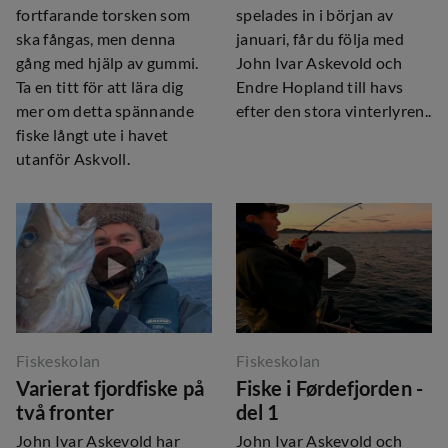
fortfarande torsken som
spelades in i början av
ska fångas, men denna
januari, får du följa med
gång med hjälp av gummi.
John Ivar Askevold och
Ta en titt för att lära dig
Endre Hopland till havs
mer om detta spännande
efter den stora vinterlyren..
fiske långt ute i havet
utanför Askvoll.
Fiskeskolan
Fiskeskolan
Varierat fjordfiske på
Fiske i Førdefjorden -
två fronter
del 1
John Ivar Askevold har
John Ivar Askevold och