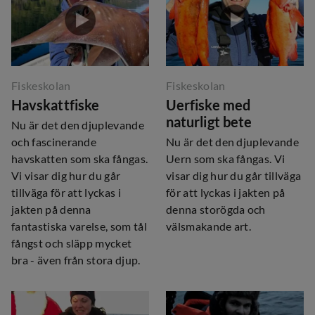
Fiskeskolan
Fiskeskolan
Havskattfiske
Uerfiske med
naturligt bete
Nu är det den djuplevande
och fascinerande
Nu är det den djuplevande
havskatten som ska fångas.
Uern som ska fångas. Vi
Vi visar dig hur du går
visar dig hur du går tillväga
tillväga för att lyckas i
för att lyckas i jakten på
jakten på denna
denna storögda och
fantastiska varelse, som tål
välsmakande art.
fångst och släpp mycket
bra - även från stora djup.