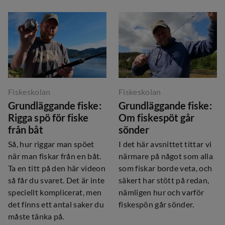
Fiskeskolan
Fiskeskolan
Grundläggande fiske:
Grundläggande fiske:
Rigga spö för fiske
Om fiskespöt går
från båt
sönder
Så, hur riggar man spöet
I det här avsnittet tittar vi
när man fiskar från en båt.
närmare på något som alla
Ta en titt på den här videon
som fiskar borde veta, och
så får du svaret. Det är inte
säkert har stött på redan,
speciellt komplicerat, men
nämligen hur och varför
det finns ett antal saker du
fiskespön går sönder.
måste tänka på.