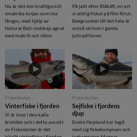
Nu är det den kraftiga och
På jakt efter Blåkäft, en art
smakrika koljan som ska
vi aldrig fiskat på film förut.
fångas, med hjälp av
Bakgrunden till det hela är
Natural Bait-redskap agnat
också skriven i gamla
med makrill och räkor.
jultraditioner.
Fiskeskolan
Fiskeskolan
Vinterfiske i fjorden
Sejfiske i fjordens
djup
Vi är inne i den kalla
årstiden och i detta avsnitt
Endre Hopland har tagit
av Fiskeskolan är det
med sig fiskekompisen och
iskallt vinterfiske i fjorden,
lagkamraten Magnar