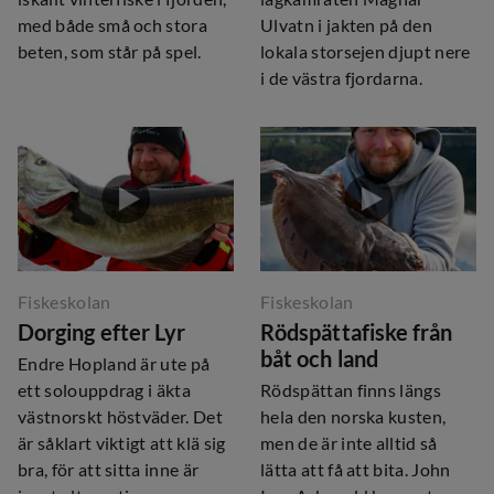
med både små och stora
Ulvatn i jakten på den
beten, som står på spel.
lokala storsejen djupt nere
i de västra fjordarna.
Fiskeskolan
Fiskeskolan
Dorging efter Lyr
Rödspättafiske från
båt och land
Endre Hopland är ute på
ett solouppdrag i äkta
Rödspättan finns längs
västnorskt höstväder. Det
hela den norska kusten,
är såklart viktigt att klä sig
men de är inte alltid så
bra, för att sitta inne är
lätta att få att bita. John