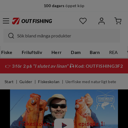
100 dagars
öppet köp
Fiske
Friluftsliv
Herr
Dam
Barn
REA
👉
3 för 2 på
"I slutet av linan"
🎣 Kod: OUTFISHING3F2
Start
Guider
Fiskeskolan
Uerfiske med naturligt bete