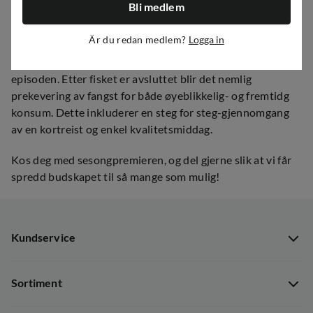
Bli medlem
forskjellige steder, og med fire fiskere i aksjon må det jo
nesten bare bli fangst.
Är du redan medlem?
Logga in
Bli med oss ut på tur igjen, og pass på å få med deg hele
episoden. Etter fisket er avsluttet blir det nemlig
prekevering av fangst for både øyeblikkelig- og fremtidg
konsum. Dette inkluderer en steg for steg-gjennomgang
av en kortreist og enkel kvalitetsmiddag.
Kos deg med sesongpremieren, og del gjerne slik at vi får
spredd budskapet til så mange som mulig!
Kundservice
Kundservice
Sortiment
Guider