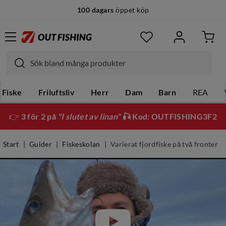
100 dagars
öppet köp
Fiske
Friluftsliv
Herr
Dam
Barn
REA
👉
3 för 2 på
"I slutet av linan"
🎣 Kod: OUTFISHING3F2
Start
Guider
Fiskeskolan
Varierat fjordfiske på två fronter