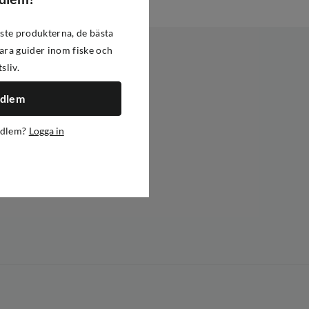
ste produkterna, de bästa
ra guider inom fiske och
tsliv.
edlem
edlem?
Logga in