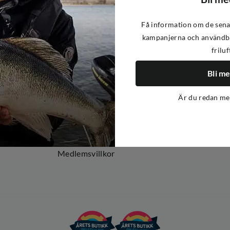
Få information om de sena
kampanjerna och användba
friluf
Om oss
Om Out Fishing
Bli m
Operation Goksjø
Är du redan m
Hållbarhet
Öppenhet
Kundklubb
Medlemsvillkor