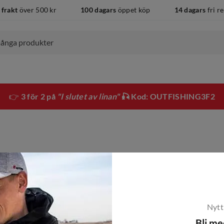
 frakt
över 500 kr
100 dagars
öppet köp
14 dagars
fri r
👉
3 för 2 på
"I slutet av linan"
🎣 Kod: OUTFISHING3F2
Nytt
Bli m