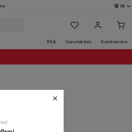
SE
etur
REA
Varumärken
Kundservice
 nu!
edlem!