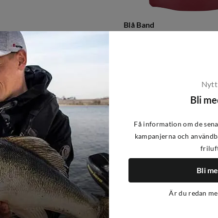
Blå Band
Creamy Stew With Mushrooms NoColour
70 kr
price
Nytt
Bli m
Få information om de sena
kampanjerna och användba
friluf
Bli m
Är du redan m