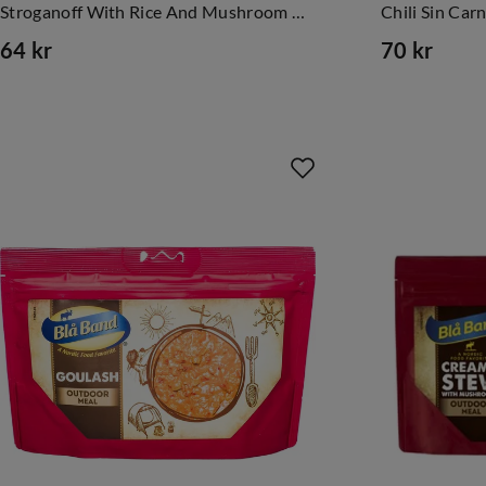
Stroganoff With Rice And Mushroom Nocolour
64 kr
70 kr
price
price