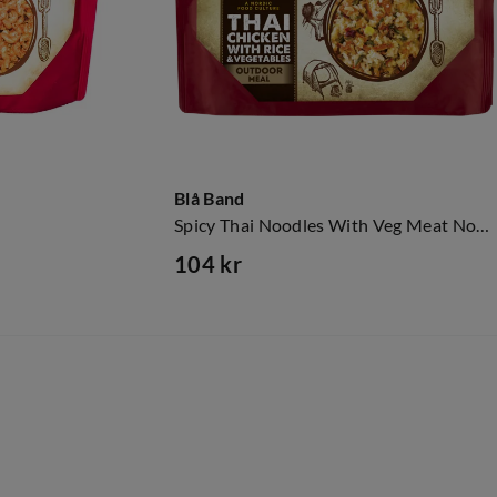
Blå Band
Spicy Thai Noodles With Veg Meat Nocolour
104 kr
price