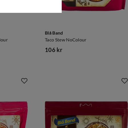
Blå Band
lour
Taco Stew NoColour
106 kr
price