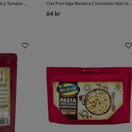
Chicken Meatballs With Spicy Tomato NoColour
Oat Porridge Banana Chocolate NoColour
64 kr
price