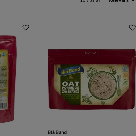
16 träffar
Relevans
Blå Band