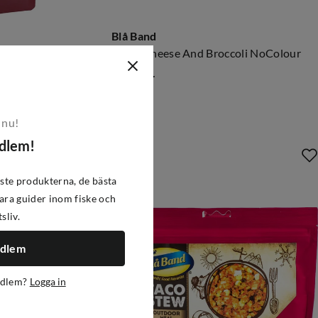
Blå Band
Smokey Stew With Lentils & Potato Nocolour
Pasta Cheese And Broccoli NoColour
104 kr
price
 nu!
edlem!
ste produkterna, de bästa
ra guider inom fiske och
tsliv.
edlem
edlem?
Logga in