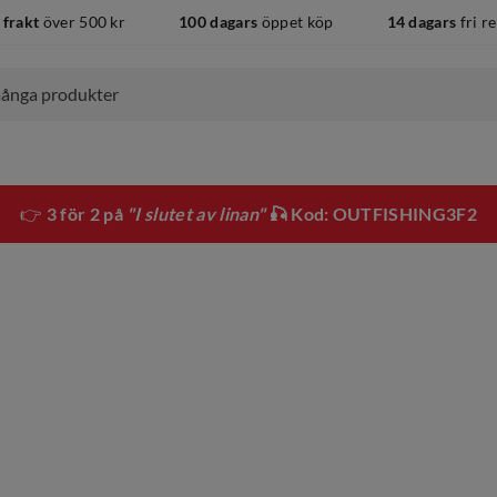
 frakt
över 500 kr
100 dagars
öppet köp
14 dagars
fri r
👉
3 för 2 på
"I slutet av linan"
🎣 Kod: OUTFISHING3F2