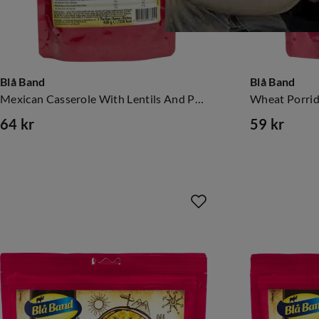
Blå Band
Blå Band
Mexican Casserole With Lentils And Potatoes NoColour
64 kr
59 kr
price
price