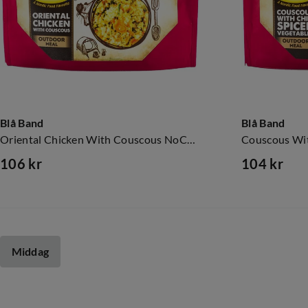
Blå Band
Blå Band
Oriental Chicken With Couscous NoColour
106 kr
104 kr
price
price
Middag