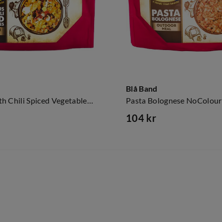
Blå Band
Couscous With Chili Spiced Vegetables NoColour
Pasta Bolognese NoColour
104 kr
price