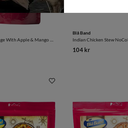
Blå Band
Wheat Porridge With Apple & Mango NoColour
Indian Chicken Stew NoCo
104 kr
price