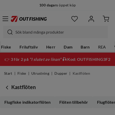
100 dagars
öppet köp
Fiske
Friluftsliv
Herr
Dam
Barn
REA
👉
3 för 2 på
"I slutet av linan"
🎣 Kod: OUTFISHING3F2
Start
Fiske
Utrustning
Dupper
Kastflöten
Kastflöten
Flugfiske indikatorflöten
Flöten tillbehör
Flugflöte