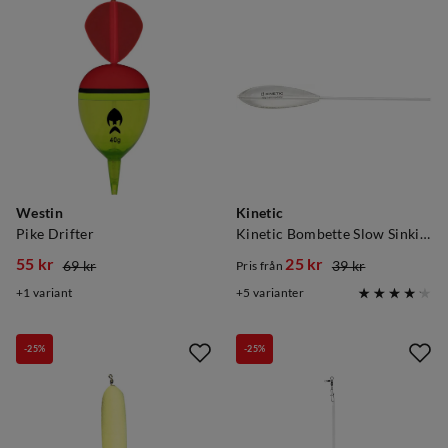
Westin
Kinetic
Pike Drifter
Kinetic Bombette Slow Sinking
55 kr
25 kr
69 kr
39 kr
Pris från
discounted
original
discounted
original
1
variant
5
varianter
price
price
price
price
-25%
-25%