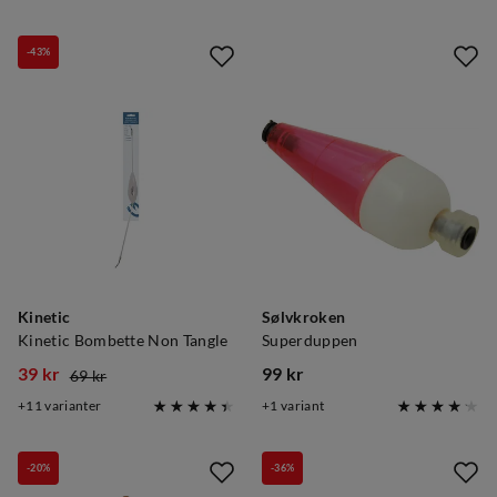
price
price
price
price
-43%
Kinetic
Sølvkroken
Kinetic Bombette Non Tangle
Superduppen
39 kr
99 kr
69 kr
discounted
original
price
11
varianter
1
variant
price
price
-20%
-36%