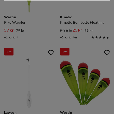
Westin
Kinetic
Pike Waggler
Kinetic Bombette Floating
59 kr
25 kr
79 kr
39 kr
Pris från
discounted
original
discounted
original
1
variant
5
varianter
price
price
price
price
-25%
-20%
Lawson
Westin