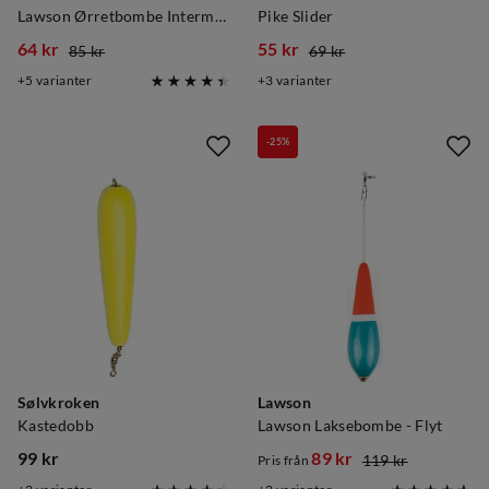
Lawson Ørretbombe Intermediate
Pike Slider
64 kr
55 kr
85 kr
69 kr
discounted
original
discounted
original
5
varianter
3
varianter
price
price
price
price
-25%
Sølvkroken
Lawson
Kastedobb
Lawson Laksebombe - Flyt
99 kr
89 kr
119 kr
Pris från
price
discounted
original