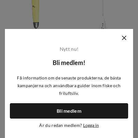
Lawson
Lawson
Nytt nu!
Flue/Markdupp
Lawson Ørretbombe Flytende
52 kr
64 kr
69 kr
85 kr
Bli medlem!
discounted
original
discounted
original
4
varianter
5
varianter
price
price
price
price
Få information om de senaste produkterna, de bästa
kampanjerna och användbara guider inom fiske och
-25%
-36%
friluftsliv.
Bli medlem
Är du redan medlem?
Logga in