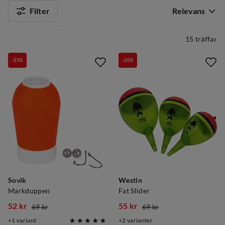
Filter
Relevans
15 träffar
-25%
-20%
Sovik
Westin
Markduppen
Fat Slider
52 kr
55 kr
69 kr
69 kr
discounted
original
discounted
original
1
variant
2
varianter