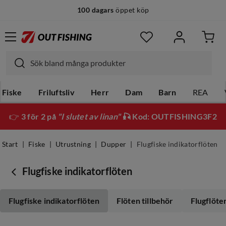
100 dagars
öppet köp
Fiske
Friluftsliv
Herr
Dam
Barn
REA
👉
3 för 2 på
"I slutet av linan"
🎣 Kod: OUTFISHING3F2
Start
Fiske
Utrustning
Dupper
Flugfiske indikatorflöten
Flugfiske indikatorflöten
Flugfiske indikatorflöten
Flöten tillbehör
Flugflöte