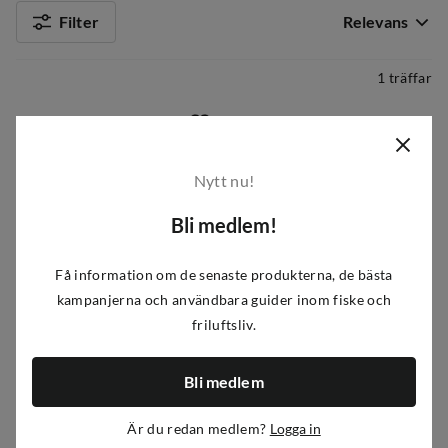
Filter
Relevans
1 träffar
Nytt nu!
Bli medlem!
Få information om de senaste produkterna, de bästa
kampanjerna och användbara guider inom fiske och
friluftsliv.
iFish
Angeldon 3-pack NoColour
Bli medlem
299 kr
Är du redan medlem?
Logga in
price