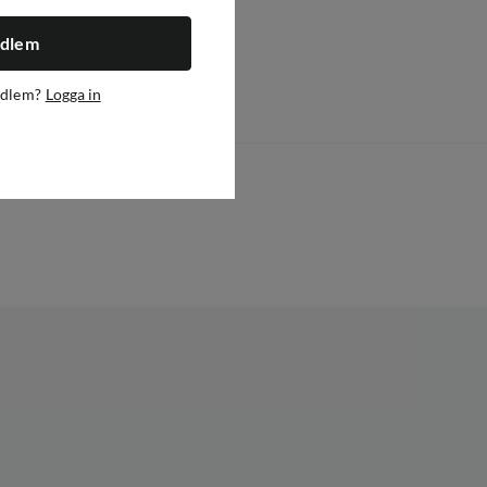
edlem
edlem?
Logga in