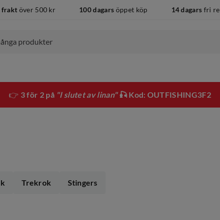
 frakt
över 500 kr
100 dagars
öppet köp
14 dagars
fri r
👉
3 för 2 på
"I slutet av linan"
🎣 Kod: OUTFISHING3F2
ok
Trekrok
Stingers