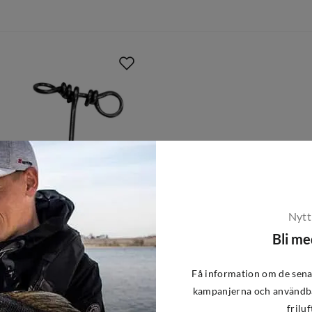
Nytt
Bli m
Få information om de sena
kampanjerna och användba
friluf