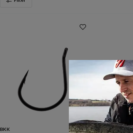
Filter
BKK
VMC