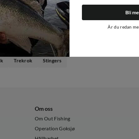
pin Lok 4
Bli m
Är du redan m
ok
Trekrok
Stingers
Om oss
Om Out Fishing
Operation Goksjø
Hållbarhet