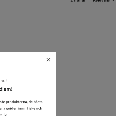
2 träffar
Relevans
 nu!
edlem!
ste produkterna, de bästa
ra guider inom fiske och
tsliv.