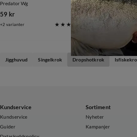
Predator Wg
Vmc 7130nt S
59 kr
139 kr
price
price
2
varianter
3
varianter
(
4
)
Jigghuvud
Singelkrok
Dropshotkrok
Isfiskekr
Kundservice
Sortiment
Kundservice
Nyheter
Guider
Kampanjer
Dataskyddspolicy