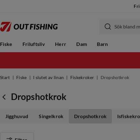
Fri
Fiske
Friluftsliv
Herr
Dam
Barn
Start
Fiske
I slutet av linan
Fiskekroker
Dropshotkrok
Dropshotkrok
Jigghuvud
Singelkrok
Dropshotkrok
Isfiskekr