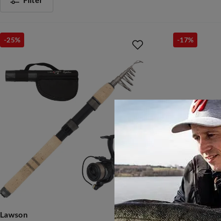
Filter
-25%
-17%
Lawson
Abu Garcia