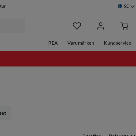
SE
etur
REA
Varumärken
Kundservice
set