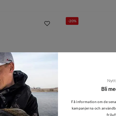
-20%
Nytt
Bli m
Få information om de sena
kampanjerna och användba
Abu Garcia
friluf