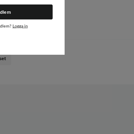
e Combo
edlem
(
1
)
edlem?
Logga in
set