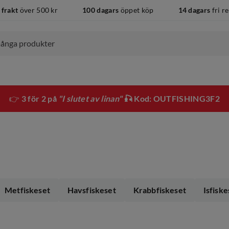
 frakt
över 500 kr
100 dagars
öppet köp
14 dagars
fri r
👉
3 för 2 på
"I slutet av linan"
🎣 Kod: OUTFISHING3F2
Metfiskeset
Havsfiskeset
Krabbfiskeset
Isfiske