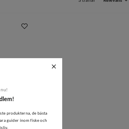
3 träffar
Relevans
 nu!
edlem!
ste produkterna, de bästa
ra guider inom fiske och
tsliv.