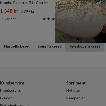
Kombo Explorer Tele Carrier
1 348 kr
99 kr
1 797 kr
119 k
discounted
original
discounte
original
1
variant
(
2
)
price
price
price
price
Haspelfiskeset
Spinnfiskeset
Teleskopsfiskeset
Kundservice
Sortiment
Kundservice
Nyheter
Guider
Kampanjer
Dataskyddspolicy