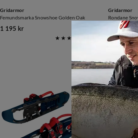
Gridarmor
Gridarmor
Femundsmarka Snowshoe Golden Oak
Rondane Sno
1 195 kr
1 295 kr
price
price
(
2
)