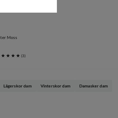
ter Moss
(
3
)
Lägerskor dam
Vinterskor dam
Damasker dam