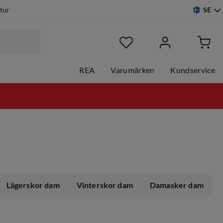
SE
etur
REA
Varumärken
Kundservice
Lägerskor dam
Vinterskor dam
Damasker dam