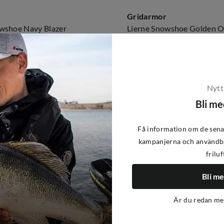
Gridarmor
wshoe Navy Blazer
Lierne Snowshoe Golden 
799 kr
Pris från
price
1
variant
Nytt
Bli m
Få information om de sena
kampanjerna och användba
friluf
Bli m
Är du redan m