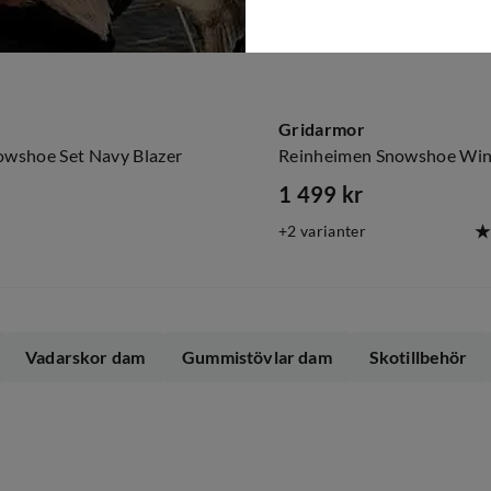
Gridarmor
nowshoe Set Navy Blazer
Reinheimen Snowshoe Win
1 499 kr
price
2
varianter
Vadarskor dam
Gummistövlar dam
Skotillbehör