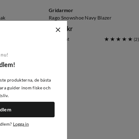
Gridarmor
Oak
Rago Snowshoe Navy Blazer
1 099 kr
price
1
variant
(
3
)
(
2
)
 nu!
edlem!
ste produkterna, de bästa
ra guider inom fiske och
tsliv.
edlem
edlem?
Logga in