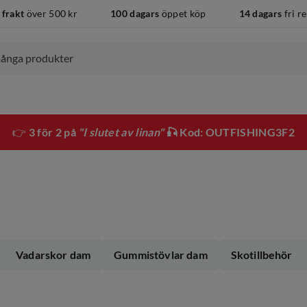
 frakt
över 500 kr
100 dagars
öppet köp
14 dagars
fri r
👉
3 för 2 på
"I slutet av linan"
🎣 Kod: OUTFISHING3F2
Vadarskor dam
Gummistövlar dam
Skotillbehör