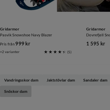
Gridarmor
Gridarmor
Pasvik Snowshoe Navy Blazer
Dovrefjell S
999 kr
1 595 kr
Pris från
price
price
2
varianter
(
5
)
Vandringsskor dam
Jaktstövlar dam
Sandaler dam
Snöskor dam