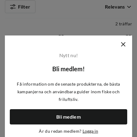
Filter
Relevans
2 träffar
Nytt nu!
Bli medlem!
Få information om de senaste produkterna, de bästa
kampanjerna och användbara guider inom fiske och
friluftsliv.
Urberg
Lundhags
Unisex Stranda Poncho Dress Blue
Tived Ponchorak Forest Green
Bli medlem
495 kr
3 000 kr
Är du redan medlem?
Logga in
price
price