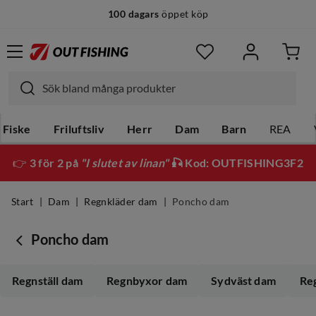
100 dagars
öppet köp
Fiske
Friluftsliv
Herr
Dam
Barn
REA
👉
3 för 2 på
"I slutet av linan"
🎣 Kod: OUTFISHING3F2
Start
Dam
Regnkläder dam
Poncho dam
Poncho dam
Regnställ dam
Regnbyxor dam
Sydväst dam
Re