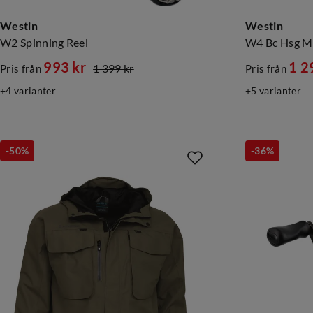
Westin
Westin
W2 Spinning Reel
W4 Bc Hsg Me
993 kr
1 2
1 399 kr
Pris från
Pris från
discounted
original
discounte
original
4
varianter
5
varianter
price
price
price
price
-50%
-36%