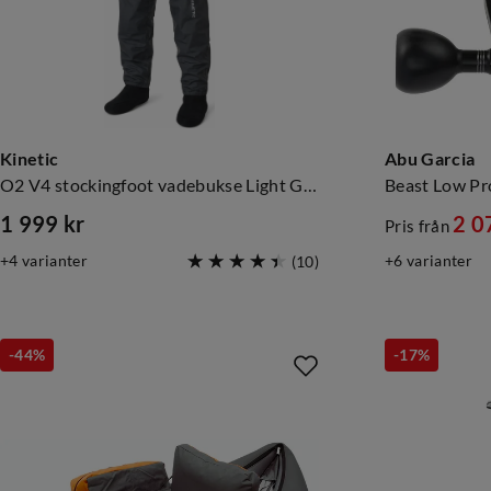
Kinetic
Abu Garcia
O2 V4 stockingfoot vadebukse Light Grey/Grey
Beast Low Pro
1 999 kr
2 0
Pris från
price
discounte
original
4
varianter
6
varianter
(
10
)
price
price
-44%
-17%