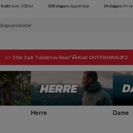
 frakt
över 500 kr
100 dagars
öppet köp
14 dagars
fri r
👉
3 för 2 på
"I slutet av linan"
🎣 Kod: OUTFISHING3F2
Herre
Dame