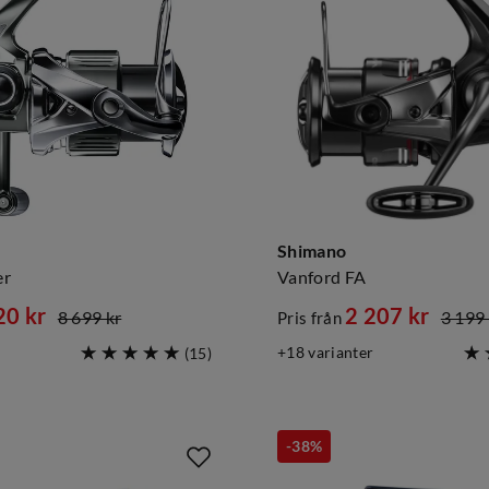
Shimano
er
Vanford FA
20 kr
2 207 kr
8 699 kr
3 199 
Pris från
d
discounted
original
18
varianter
(
15
)
price
price
-38%