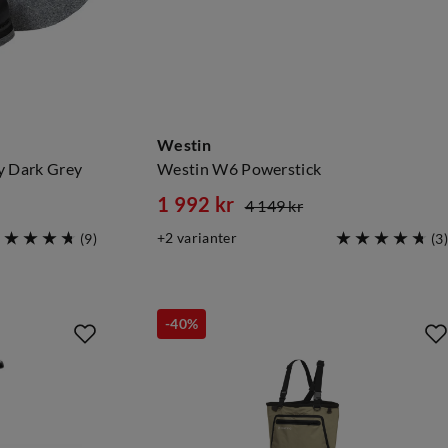
Westin
y Dark Grey
Westin W6 Powerstick
1 992 kr
4 149 kr
discounted
original
2
varianter
(
9
)
(
3
)
price
price
-40%