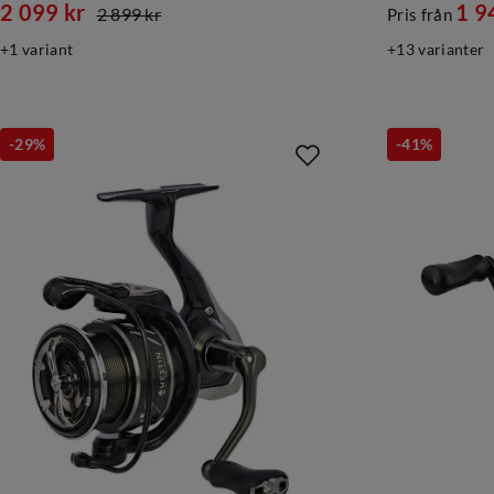
2 099 kr
1 9
2 899 kr
Pris från
discounted
original
discounte
original
1
variant
13
varianter
price
price
price
price
-29%
-41%