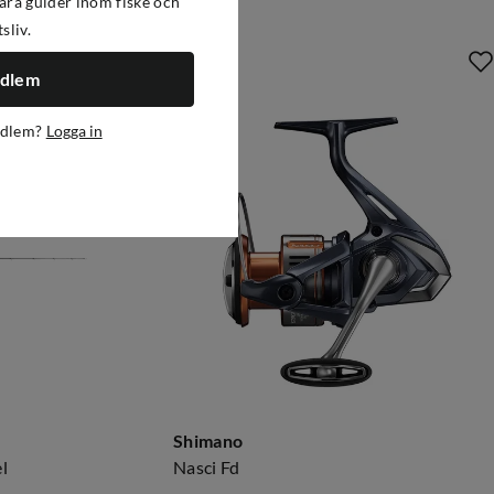
ra guider inom fiske och
tsliv.
-27%
edlem
edlem?
Logga in
Shimano
l
Nasci Fd