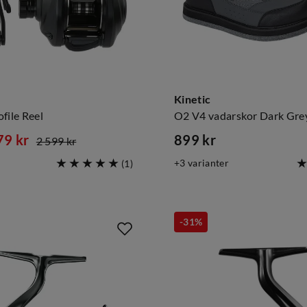
Kinetic
file Reel
O2 V4 vadarskor Dark Gre
79 kr
899 kr
2 599 kr
d
price
3
varianter
(
1
)
-31%