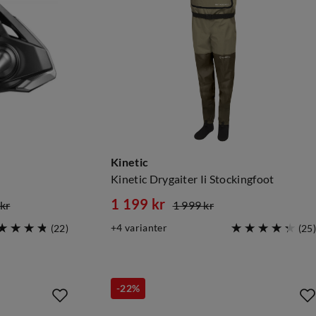
Kinetic
Kinetic Drygaiter Ii Stockingfoot
1 199 kr
kr
1 999 kr
discounted
original
4
varianter
(
22
)
(
25
)
price
price
-22%