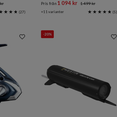
1 094 kr
kr
1 499 kr
Pris från
discounted
original
11
varianter
(
27
)
(
5
)
price
price
-20%