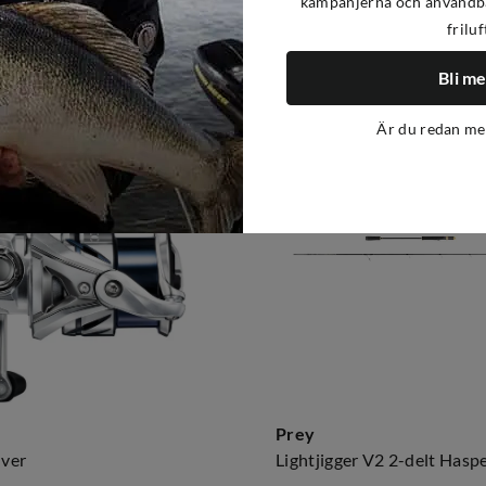
kampanjerna och användba
friluf
-30%
Bli m
Är du redan m
Prey
lver
Lightjigger V2 2-delt Haspe