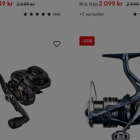
49 kr
2 099 kr
2 699 kr
2 999 
Pris från
d
discounted
original
7
varianter
(
44
)
price
price
-25%