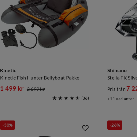
Kinetic
Shimano
Kinetic Fish Hunter Bellyboat Pakke
Stella FK Silv
1 499 kr
7 2
2 699 kr
Pris från
discounted
original
discounte
original
(
36
)
11
varianter
price
price
price
price
-30%
-26%