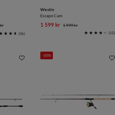
Westin
Escape Cam
1 599 kr
kr
1 999 kr
discounted
original
(
12
)
(
36
)
price
price
-35%