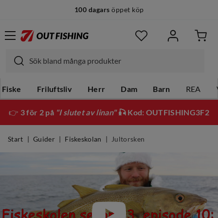
100 dagars
öppet köp
Fiske
Friluftsliv
Herr
Dam
Barn
REA
👉
3 för 2 på
"I slutet av linan"
🎣 Kod: OUTFISHING3F2
Start
Guider
Fiskeskolan
Jultorsken