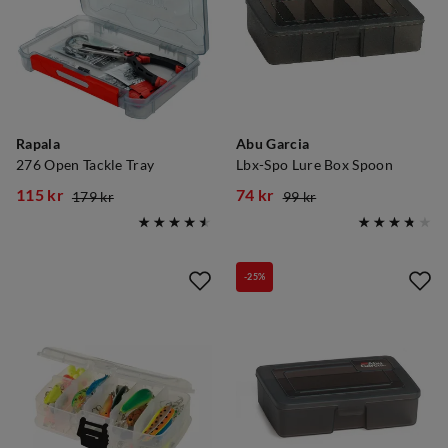
Rapala
Abu Garcia
276 Open Tackle Tray
Lbx-Spo Lure Box Spoon
115 kr
74 kr
179 kr
99 kr
discounted
original
discounted
original
price
price
price
price
-25%