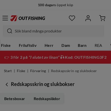
100 dagars
öppet köp
14 dagars
fri retur
Fiske
Friluftsliv
Herr
Dam
Barn
REA
👉
3 för 2 på
"I slutet av linan"
🎣 Kod: OUTFISHING3F2
Start
Fiske
Förvaring
Redskapsskrin og slukbokser
Redskapsskrin og slukbokser
Betesboxar
Redskapslådor