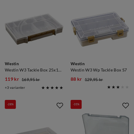
Westin
Westin
Westin W3 Tackle Box 25x16,5x3,6cm
Westin W3 Wp Tackle Box S7
119 kr
88 kr
169,95 kr
129,95 kr
discounted
original
discounted
original
3
varianter
price
price
price
price
-28%
-35%