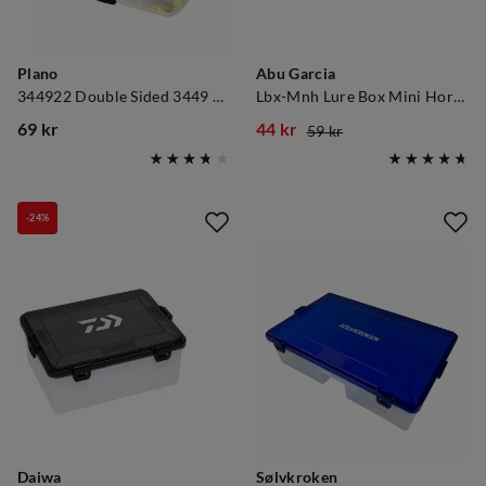
Plano
Abu Garcia
344922 Double Sided 3449 Adj Stow
Lbx-Mnh Lure Box Mini Horizontal
69 kr
44 kr
59 kr
price
discounted
original
price
price
-24%
Daiwa
Sølvkroken