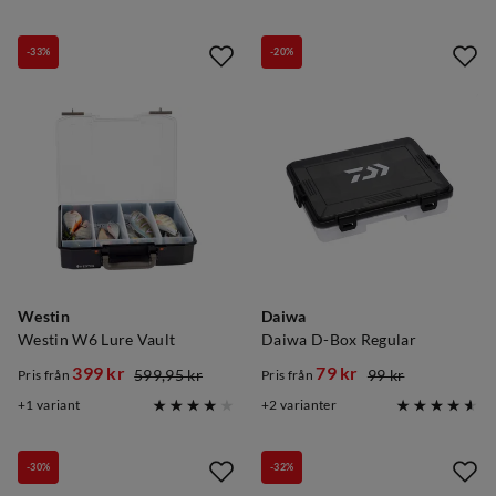
price
price
price
price
-33%
-20%
Westin
Daiwa
Westin W6 Lure Vault
Daiwa D-Box Regular
399 kr
79 kr
599,95 kr
99 kr
Pris från
Pris från
discounted
original
discounted
original
1
variant
2
varianter
price
price
price
price
-30%
-32%