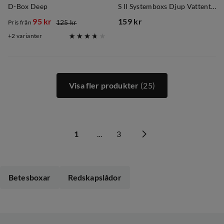
D-Box Deep
S II Systemboxs Djup Vattentät
95 kr
159 kr
125 kr
Pris från
discounted
original
price
2
varianter
price
price
Visa fler produkter
(25)
1
...
3
Betesboxar
Redskapslådor