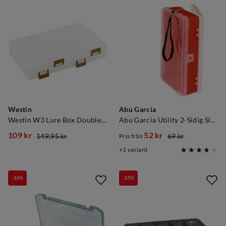
Westin
Abu Garcia
Westin W3 Lure Box Double Sided S8
Abu Garcia Utility 2-Sidig Slukboks
109 kr
52 kr
149,95 kr
69 kr
Pris från
discounted
original
discounted
original
1
variant
price
price
price
price
-36%
-25%