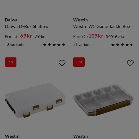
Daiwa
Westin
Daiwa D-Box Shallow
Westin W3 Game Tackle Box
69 kr
109 kr
79 kr
149,95 kr
Pris från
Pris från
discounted
original
discounted
original
3
varianter
1
variant
price
price
price
price
-27%
-32%
Westin
Westin