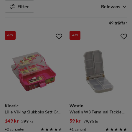
Filter
Relevans
49 träffar
-63%
-26%
Kinetic
Westin
Lille Viking Slukboks Sett Green
Westin W3 Terminal Tackle Box
149 kr
59 kr
399 kr
79,95 kr
discounted
original
discounted
original
2
varianter
1
variant