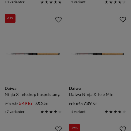
3
varianter
1
variant
price
price
price
price
-17%
Daiwa
Daiwa
Ninja X Teleskop haspelstang
Daiwa Ninja X Tele Mini
549 kr
739 kr
659 kr
Pris från
Pris från
discounted
original
price
7
varianter
1
variant
price
price
-25%