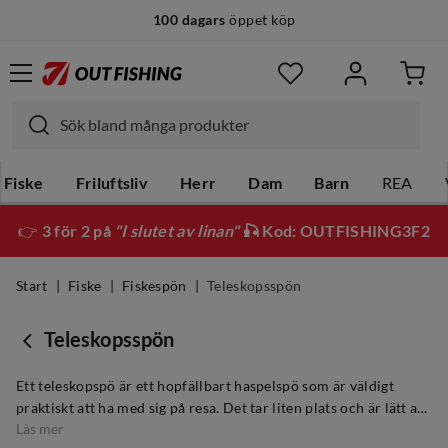
100 dagars
öppet köp
Fiske
Friluftsliv
Herr
Dam
Barn
REA
👉
3 för 2 på
"I slutet av linan"
🎣 Kod: OUTFISHING3F2
Start
Fiske
Fiskespön
Teleskopsspön
Teleskopsspön
Ett teleskopspö är ett hopfällbart haspelspö som är väldigt
praktiskt att ha med sig på resa. Det tar liten plats och är lätt att
Läs mer
ha i ryggsäcken. När du ska sätta upp spöet är det viktigt att