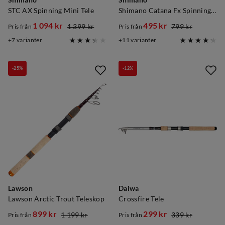
Shimano
Shimano
STC AX Spinning Mini Tele
Shimano Catana Fx Spinning Tele Black
1 094 kr
495 kr
1 399 kr
799 kr
Pris från
Pris från
discounted
original
discounted
original
7
varianter
11
varianter
price
price
price
price
-25%
-12%
Lawson
Daiwa
Lawson Arctic Trout Teleskop
Crossfire Tele
899 kr
299 kr
1 199 kr
339 kr
Pris från
Pris från
discounted
original
discounted
original