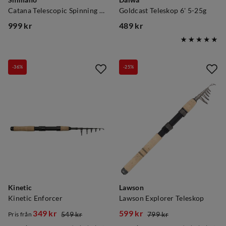
Shimano
Daiwa
Catana Telescopic Spinning Black
Goldcast Teleskop 6' 5-25g
999 kr
489 kr
price
price
-36%
-25%
Kinetic
Lawson
Kinetic Enforcer
Lawson Explorer Teleskop
349 kr
599 kr
549 kr
799 kr
Pris från
discounted
original
discounted
original