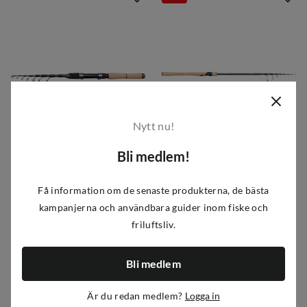
Nytt nu!
Bli medlem!
DAM
Westin
Shadow Tele Minispin
W2 Tele Spin
Få information om de senaste produkterna, de bästa
699 kr
1 199 kr
1 599 kr
Pris från
Pris från
price
discounted
original
kampanjerna och användbara guider inom fiske och
4
varianter
8
varianter
price
price
friluftsliv.
-17%
-41%
Bli medlem
Är du redan medlem?
Logga in