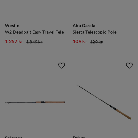
Westin
Abu Garcia
W2 Deadbait Easy Travel Tele
Siesta Telescopic Pole
1 257 kr
109 kr
1 849 kr
129 kr
discounted
original
discounted
original
price
price
price
price