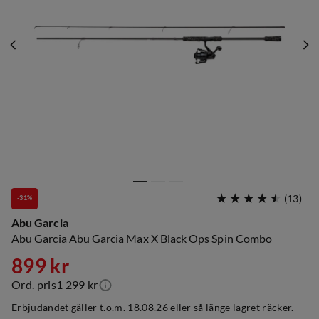
(
13
)
-31%
Abu Garcia
Abu Garcia Abu Garcia Max X Black Ops Spin Combo
899 kr
Ord. pris
1 299 kr
discounted
original
Erbjudandet gäller t.o.m. 18.08.26 eller så länge lagret räcker.
price
price