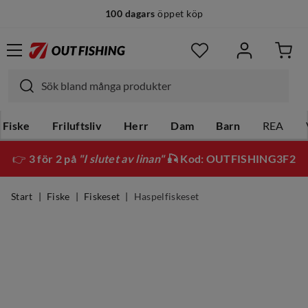
100 dagars
öppet köp
Fiske
Friluftsliv
Herr
Dam
Barn
REA
👉
3 för 2 på
"I slutet av linan"
🎣 Kod: OUTFISHING3F2
Start
Fiske
Fiskeset
Haspelfiskeset