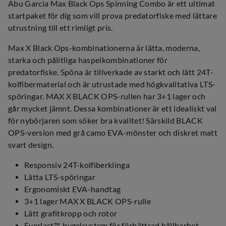
Abu Garcia Max Black Ops Spinning Combo är ett ultimat
startpaket för dig som vill prova predatorfiske med lättare
utrustning till ett rimligt pris.
Max X Black Ops-kombinationerna är lätta, moderna,
starka och pålitliga haspelkombinationer för
predatorfiske. Spöna är tillverkade av starkt och lätt 24T-
kolfibermaterial och är utrustade med högkvalitativa LTS-
spöringar. MAX X BLACK OPS-rullen har 3+1 lager och
går mycket jämnt. Dessa kombinationer är ett idealiskt val
för nybörjaren som söker bra kvalitet! Särskild BLACK
OPS-version med grå camo EVA-mönster och diskret matt
svart design.
Responsiv 24T-kolfiberklinga
Lätta LTS-spöringar
Ergonomiskt EVA-handtag
3+1 lager MAX X BLACK OPS-rulle
Lätt grafitkropp och rotor
Everlast™-bygelsystem för förbättrad hållbarhet