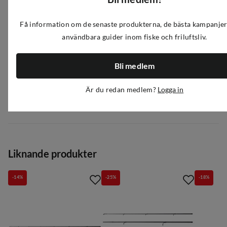
Artikelnummer
:
A466537
|
FS622867
|
382-3858
Få information om de senaste produkterna, de bästa kampanje
användbara guider inom fiske och friluftsliv.
Egenskaper
Bli medlem
Leverantörens artikelnummer
:
1551687
Är du redan medlem?
Logga in
Storlek
:
7' 10-30g
Recensioner
(
13
)
4.0
Liknande produkter
-14%
-25%
-18%
Baserat på 2 betyg
Tiago Fernandez
3 år sedan