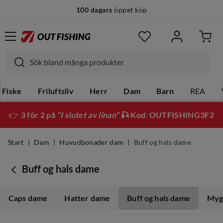
100 dagars
öppet köp
Fiske
Friluftsliv
Herr
Dam
Barn
REA
👉
3 för 2 på
"I slutet av linan"
🎣 Kod: OUTFISHING3F2
Start
Dam
Huvudbonader dam
Buff og hals dame
Buff og hals dame
Caps dame
Hatter dame
Buff og hals dame
Myg