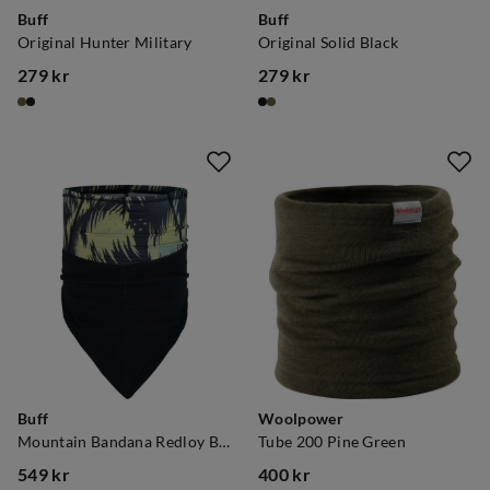
Buff
Buff
Original Hunter Military
Original Solid Black
279 kr
279 kr
price
price
Buff
Woolpower
Mountain Bandana Redloy Black
Tube 200 Pine Green
549 kr
400 kr