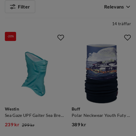
Filter
Relevans
14 träffar
-20%
Westin
Buff
Sea Gaze UPF Gaiter Sea Breeze
Polar Neckwear Youth Futy Multi
239 kr
389 kr
299 kr
discounted
original
price