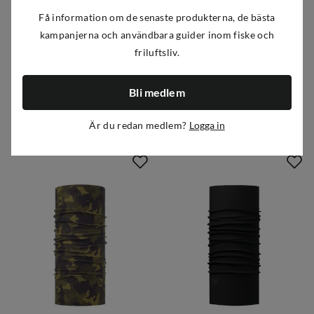
Få information om de senaste produkterna, de bästa
kampanjerna och användbara guider inom fiske och
friluftsliv.
Buff
Buff
Midweight Merino Wool Tubular Light Grey Melange
Midweight Merino Wool Tubular Solid Black
Bli medlem
449 kr
449 kr
price
price
Är du redan medlem?
Logga in