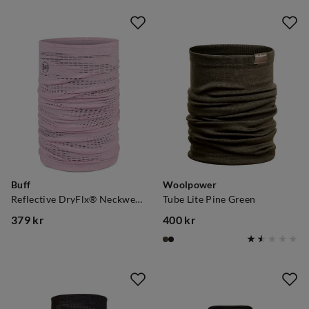
price
price
Buff
Woolpower
Reflective DryFlx® Neckwear Solid Camelia
Tube Lite Pine Green
379 kr
400 kr
price
price