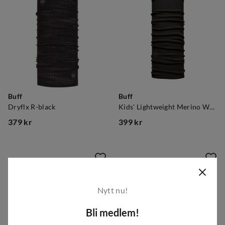
Buff
Buff
Dryflx R-black
Kids' Lightweight Merino Wool Tubular Solid Black
379 kr
399 kr
price
price
Nytt nu!
Bli medlem!