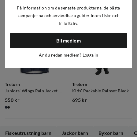
Få information om de senaste produkterna, de bästa
kampanjerna och användbara guider inom fiske och
friluftsliv.
Bli medlem
Är du redan medlem?
Logga in
Tretorn
Tretorn
Juniors' Wings Rain Jacket Navy
Kids' Packable Rainset Black
550 kr
695 kr
price
price
Fiskeutrustning barn
Jackor barn
Byxor barn
Ö