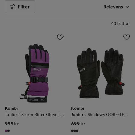
Filter
Relevans
40 träffar
Kombi
Kombi
Juniors' Storm Rider Glove Luxury Purple
Juniors' Shadowy GORE-TEX Gloves Black Asphalt
999 kr
699 kr
price
price