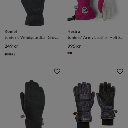
Kombi
Hestra
Junior's Windguardian Glove Black
Juniors' Army Leather Heli Ski Fuchsia
249 kr
995 kr
price
price
2