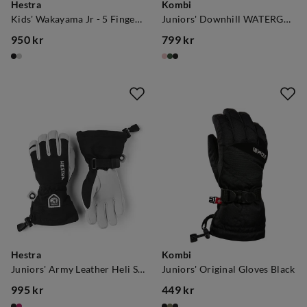
Hestra
Kombi
Kids' Wakayama Jr - 5 Finger Black
Juniors' Downhill WATERGUARD Gloves Nostalgia Rose
950 kr
799 kr
price
price
Hestra
Kombi
Juniors' Army Leather Heli Ski Black
Juniors' Original Gloves Black
995 kr
449 kr
price
price