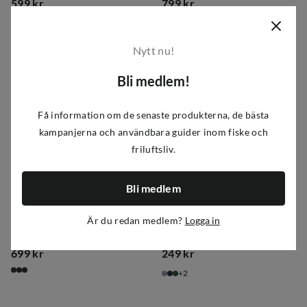
599 kr
799 kr
price
price
Nytt nu!
Bli medlem!
Få information om de senaste produkterna, de bästa
kampanjerna och användbara guider inom fiske och
friluftsliv.
Bli medlem
Kombi
Kombi
Är du redan medlem?
Logga in
Juniors' Shadowy GORE-TEX Gloves Violet Indigo
Junior's Windguardian Glove Light Heather Grey
699 kr
249 kr
price
price
2