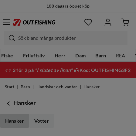
100 dagars
öppet köp
14 dagars
fri retur
Fiske
Friluftsliv
Herr
Dam
Barn
REA
👉
3 för 2 på
"I slutet av linan"
🎣 Kod: OUTFISHING3F2
Start
Barn
Handskar och vantar
Hansker
Hansker
Hansker
Votter