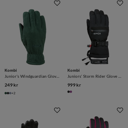
Kombi
Kombi
Junior's Windguardian Glove Tropic Green
Juniors' Storm Rider Glove Black
249 kr
999 kr
price
price
2