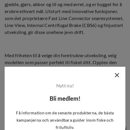
gjedde, gjørs, abbor og til og med ørret, og er bygget for å
erobre ethvert mål. Utstyrt med innovative funksjoner,
som det proprietære Fast Line Connector snøresystemet,
Line View, Internal Centrifugal Brake (CBS6) og finjustert
utveksling, gir disse snellene jevn drift.
Med friheten til å velge din foretrukne utveksling, velg
modellen som passer perfekt til fisket ditt. Opplev den
uovertrufne kraften, stilen og allsidigheten til W6
baitcastsneller. Disse snellene er designet for å overgå
forventningene og gir sportsfiskere de ultimate
Nytt nu!
verktøyene for å overvinne enhver fiskesituasjon. Som
flaggskipmodellen setter W6-serien nye standarder med
Bli medlem!
uovertruffen ytelse og banebrytende funksjoner som
flytter grensene for hva som er mulig innen
Få information om de senaste produkterna, de bästa
baitcastingsneller.
kampanjerna och användbara guider inom fiske och
friluftsliv.
Modell
Snørekapasitet
Sveiv
Vekt
Utveksling
Bremsekraft