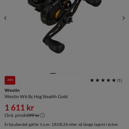
(
1
)
-48%
Westin
Westin W6 Bc Hsg Stealth Gold
1 611 kr
Ord. pris
3 099 kr
discounted
original
Erbjudandet gäller t.o.m. 18.08.26 eller så länge lagret räcker.
price
price