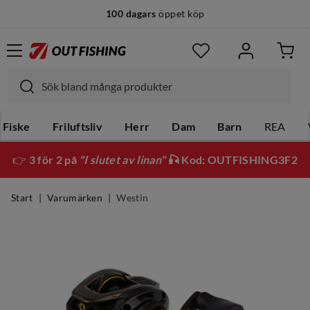
100 dagars
öppet köp
Fiske
Friluftsliv
Herr
Dam
Barn
REA
👉
3 för 2 på
"I slutet av linan"
🎣 Kod: OUTFISHING3F2
Start
Varumärken
Westin