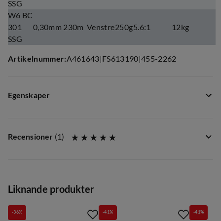
SSG
W6 BC
301
0,30mm 230m
Venstre
250g
5.6:1
12kg
SSG
Artikelnummer
:
A461643
|
FS613190
|
455-2262
Egenskaper
Leverantörens artikelnummer
:
R004-054-015
Storlek
:
50 Høyre
Recensioner
(
1
)
Liknande produkter
-36%
-41%
-41%