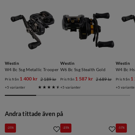
Westin
Westin
Westin
W4 Bc Ssg Metallic Trooper
W6 Bc Ssg Stealth Gold
W4 Bc Hsg
1 400 kr
1 587 kr
1
2 189 kr
2 689 kr
Pris från
Pris från
Pris från
discounted
original
discounted
original
discoun
original
5
varianter
5
varianter
5
variante
price
price
price
price
price
price
Andra tittade även på
-25%
-25%
-57%