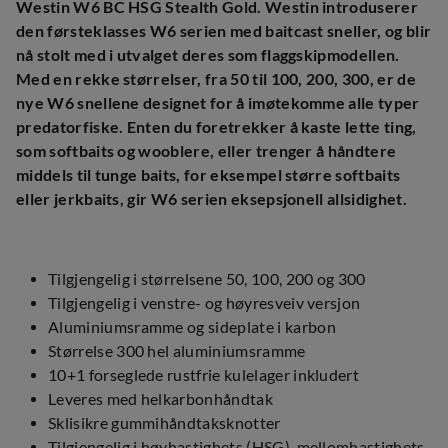
Westin W6 BC HSG Stealth Gold. Westin introduserer
den førsteklasses W6 serien med baitcast sneller, og blir
nå stolt med i utvalget deres som flaggskipmodellen.
Med en rekke størrelser, fra 50 til 100, 200, 300, er de
nye W6 snellene designet for å imøtekomme alle typer
predatorfiske. Enten du foretrekker å kaste lette ting,
som softbaits og wooblere, eller trenger å håndtere
middels til tunge baits, for eksempel større softbaits
eller jerkbaits, gir W6 serien eksepsjonell allsidighet.
Tilgjengelig i størrelsene 50, 100, 200 og 300
Tilgjengelig i venstre- og høyresveiv versjon
Aluminiumsramme og sideplate i karbon
Størrelse 300 hel aluminiumsramme
10+1 forseglede rustfrie kulelager inkludert
Leveres med helkarbonhåndtak
Sklisikre gummihåndtaksknotter
Tilgjengelig i høyhastighets (HSG), mellomhastighets