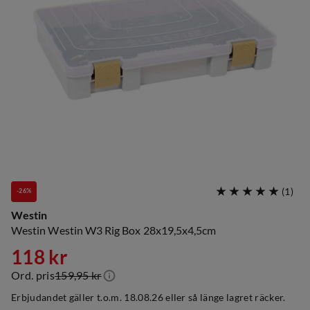
(
1
)
-26%
Westin
Westin Westin W3 Rig Box 28x19,5x4,5cm
118 kr
Ord. pris
159,95 kr
discounted
original
Erbjudandet gäller t.o.m. 18.08.26 eller så länge lagret räcker.
price
price