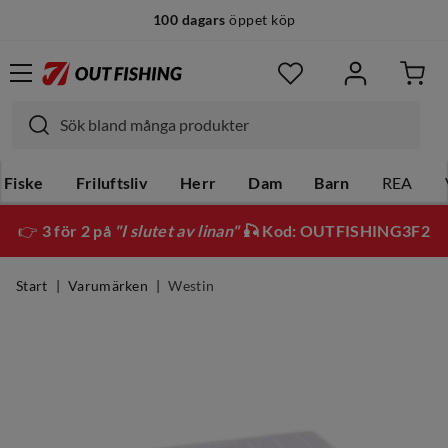
100 dagars
öppet köp
Fiske
Friluftsliv
Herr
Dam
Barn
REA
👉
3 för 2 på
"I slutet av linan"
🎣 Kod: OUTFISHING3F2
Start
Varumärken
Westin