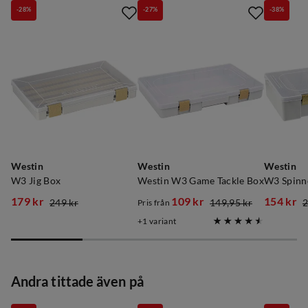
-28%
-27%
-38%
Westin
Westin
Westin
W3 Jig Box
Westin W3 Game Tackle Box
W3 Spinne
179 kr
109 kr
154 kr
249 kr
149,95 kr
2
Pris från
discounted
original
discounted
original
discoun
original
1
variant
price
price
price
price
price
price
Andra tittade även på