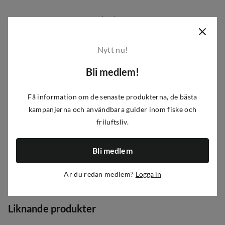
100% Polypropylene (PP)
Högkvalitativ slitsad EVA foam invändigt
Perfekt förvaring för stingers, krokar, jiggskallar etc
Nytt nu!
Genomskinligt lock för enkel överblick
Bli medlem!
Artikelnummer
:
A461462
|
P455-3446
|
455-3446
Få information om de senaste produkterna, de bästa
kampanjerna och användbara guider inom fiske och
Egenskaper
friluftsliv.
Leverantörens artikelnummer
:
B04-706-028
Bli medlem
Storlek
:
One size
Recensioner
(
1
)
Är du redan medlem?
Logga in
Liknande produkter