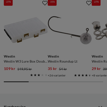
-27%
-35%
-27%
Westin
Westin
Westin
Westin W3 Lure Box Double Sided S6
Westin Roundup Lt
Westin Ro
109 kr
35 kr
29 kr
149,95 kr
54 kr
39
discounted
original
discounted
original
discoun
original
26
varianter
8
variante
price
price
price
price
price
price
Kundservice