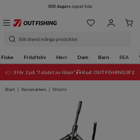
100 dagars
öppet köp
Fiske
Friluftsliv
Herr
Dam
Barn
REA
👉
3 för 2 på
"I slutet av linan"
🎣 Kod: OUTFISHING3F2
Start
Varumärken
Westin