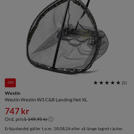
(
5
)
-35%
Westin
Westin Westin W3 C&R Landing Net XL
747 kr
Ord. pris
1 149,95 kr
discounted
original
Erbjudandet gäller t.o.m. 18.08.26 eller så länge lagret räcker.
price
price