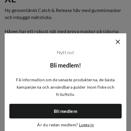
Ny genomtänkt Catch & Release håv med gummimaskor
och inbyggd mätsticka.
Håven har ett robust nät med grova maskor på sidorna
och något mindre i botten. Handtaget är fällbart och har
ett snöre som håller nätet på plats, så att det inte fastnar i
kroken under landning.
Nytt nu!
Bli medlem!
Finns i två storlekar, Large och X-Large.
Få information om de senaste produkterna, de bästa
Mått: 70x85x80cm.
Skaftet är 120cm.
kampanjerna och användbara guider inom fiske och
friluftsliv.
Artikelnummer
:
A460704
|
P455-3385
|
455-3385
Bli medlem
Egenskaper
Är du redan medlem?
Logga in