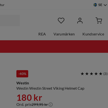
SE
etur
REA
Varumärken
Kundservice
-40%
(
3
)
Westin
Westin Westin Street Viking Helmet Cap
180 kr
Ord. pris
299,95 kr