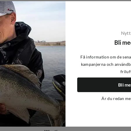
-38%
Nytt
Bli m
Få information om de sena
kampanjerna och användba
friluf
Bli m
Är du redan m