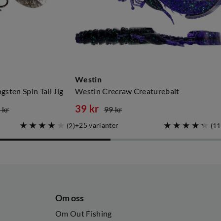
Westin
sten Spin Tail Jig
Westin Crecraw Creaturebait
39 kr
 kr
99 kr
discounted
original
25
varianter
(
2
)
(
11
price
price
Om oss
Om Out Fishing