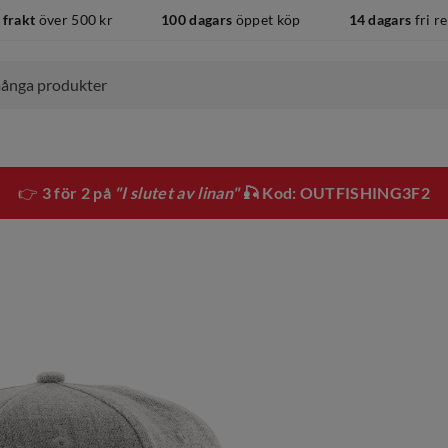
 frakt
över 500 kr
100 dagars
öppet köp
14 dagars
fri r
👉
3 för 2 på
"I slutet av linan"
🎣 Kod: OUTFISHING3F2