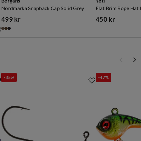
Bergans
Yeti
Nordmarka Snapback Cap Solid Grey
Flat Brim Rope Hat
499 kr
450 kr
price
price
)
-35%
-47%