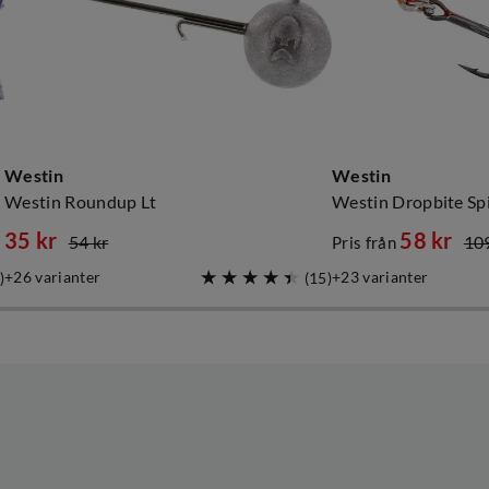
Westin
Westin
Westin Roundup Lt
Westin Dropbite Spin
35 kr
58 kr
54 kr
109
Pris från
discounted
original
discounted
original
26
varianter
23
varianter
)
(
15
)
price
price
price
price