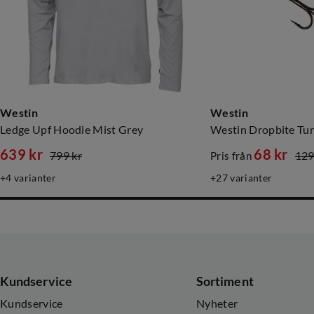
Westin
Westin
Ledge Upf Hoodie Mist Grey
Westin Dropbite Tung
639 kr
68 kr
799 kr
129
Pris från
discounted
original
discounted
original
4
varianter
27
varianter
price
price
price
price
Kundservice
Sortiment
Kundservice
Nyheter