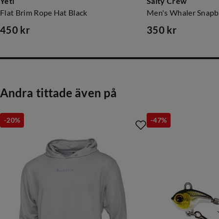
Yeti
Salty Crew
Flat Brim Rope Hat Black
Men's Whaler Snapb
450 kr
350 kr
price
price
Andra tittade även på
-20%
-47%