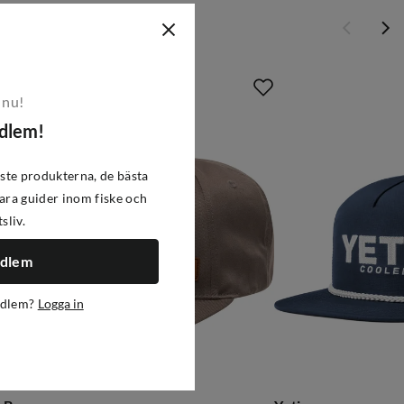
 nu!
edlem!
ste produkterna, de bästa
ra guider inom fiske och
tsliv.
edlem
edlem?
Logga in