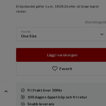
discounted
original
price
price
Erbjudandet gäller t.o.m. 18.08.26 eller så länge lagret
räcker.
Storleksgui
Storlek
One Size
Lägg i varukorgen
Favorit
Fri frakt över 500kr
100 dagars öppet köp och fri retur
Snabb leverans