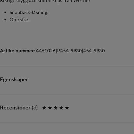
Riktigt snygg och stilren keps från Westin!
Snapback-låsning.
One size.
Artikelnummer
:
A461026
|
P454-9930
|
454-9930
Egenskaper
Leverantörens artikelnummer
:
A58-496-OS
Storlek
:
One Size
Recensioner
(
3
)
Storleksguide