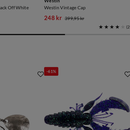
Westin
ack Off White
Westin Vintage Cap
248 kr
399,95 kr
discounted
original
(
2
price
price
-61%