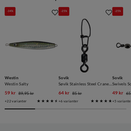
-34%
-25%
-25%
Westin
Sovik
Sovik
Westin Salty
Søvik Stainless Steel Crane Swivel m/hempe
59 kr
64 kr
49 kr
89,95 kr
85 kr
65
discounted
original
discounted
original
discoun
original
22
varianter
6
varianter
5
variante
price
price
price
price
price
price