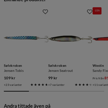
-22%
Sølvkroken
Sølvkroken
Westin
Jensen Tobis
Jensen Seatrout
Sandy Fix
109 kr
99 kr
8
Pris från
price
price
discoun
original
23
varianter
7
varianter
11
variant
price
price
Andra tittade även på