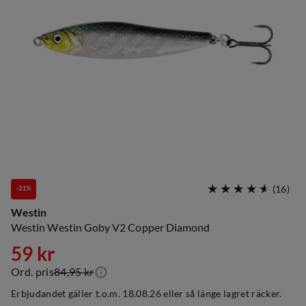
(
16
)
-31%
Westin
Westin Westin Goby V2 Copper Diamond
59 kr
Ord. pris
84,95 kr
discounted
original
Erbjudandet gäller t.o.m. 18.08.26 eller så länge lagret räcker.
price
price