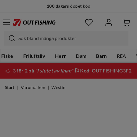
100 dagars
öppet köp
Fiske
Friluftsliv
Herr
Dam
Barn
REA
👉
3 för 2 på
"I slutet av linan"
🎣 Kod: OUTFISHING3F2
Start
Varumärken
Westin