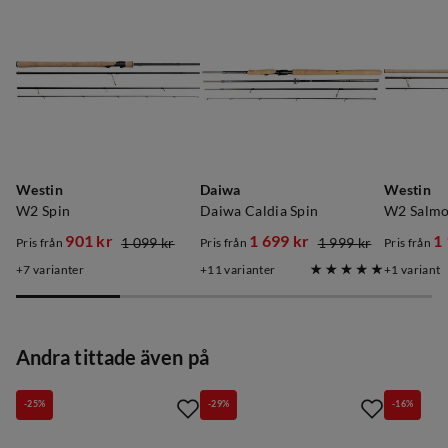
Westin
Daiwa
Westin
W2 Spin
Daiwa Caldia Spin
W2 Salmo
901 kr
1 699 kr
1
1 099 kr
1 999 kr
Pris från
Pris från
Pris från
discounted
original
discounted
original
discoun
original
7
varianter
11
varianter
1
variant
price
price
price
price
price
price
Andra tittade även på
-25%
-29%
-16%