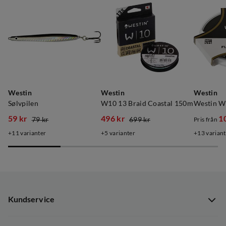
Westin
Westin
Westin
Sølvpilen
W10 13 Braid Coastal 150m
59 kr
496 kr
1
79 kr
699 kr
Pris från
discounted
original
discounted
original
discoun
original
11
varianter
5
varianter
13
variant
price
price
price
price
price
price
Kundservice
Kundservice