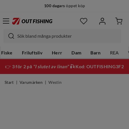
100 dagars
öppet köp
Fiske
Friluftsliv
Herr
Dam
Barn
REA
👉
3 för 2 på
"I slutet av linan"
🎣 Kod: OUTFISHING3F2
Start
Varumärken
Westin