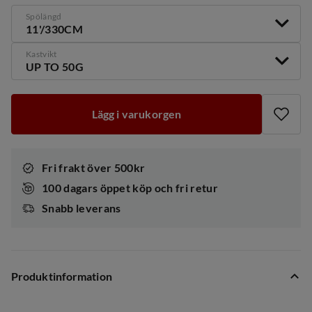
Spölängd
11'/330CM
Kastvikt
UP TO 50G
Lägg i varukorgen
Fri frakt över 500kr
100 dagars öppet köp och fri retur
Snabb leverans
Produktinformation