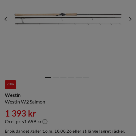
-18%
Westin
Westin W2 Salmon
1 393 kr
Ord. pris
1 699 kr
discounted
original
Erbjudandet gäller t.o.m. 18.08.26 eller så länge lagret räcker.
price
price