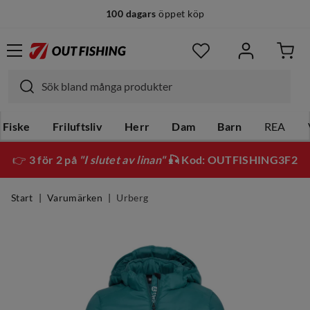
100 dagars
öppet köp
Fiske
Friluftsliv
Herr
Dam
Barn
REA
👉
3 för 2 på
"I slutet av linan"
🎣 Kod: OUTFISHING3F2
Start
Varumärken
Urberg