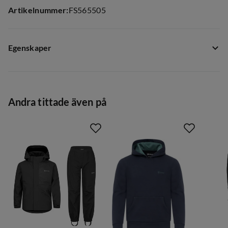
Artikelnummer
:
FS565505
Egenskaper
Leverantörens artikelnummer
:
PL11963
Leverantörens färgnamn
:
Mediterranea
Andra tittade även på
Storlek
:
110/116
Storleksguide