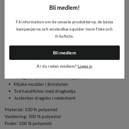
Juniors' 2nd Layer Padded Jacket från Urberg är en lätt
Bli medlem!
vadderad mellanlagersjacka för barn. Jackan är tillverkad i
ett slitstarkt ripstop-material för att kunna användas som
Få information om de senaste produkterna, de bästa
ytterplagg under torra dagar. Och när vädret slår om på
kampanjerna och användbara guider inom fiske och
era äventyr, blir den perfekt som ett isolerande
friluftsliv.
mellanlager under en skaljacka.
Tillverkad av slitstarkt ripstop-material
Bli medlem
Thinsulate-fyllning av polyester
Funktionella skärningar för optimal passform och
Är du redan medlem?
Logga in
rörelsefrihet
Avtagbar huva med tryckknappar
Mjuka muddar i ärmsluten
Två handfickor med dragkedja
Justerbar dragsko i nederkant
Material: 100 % polyamid
Vaddering: 100 % polyester
Foder: 100 % polyamid