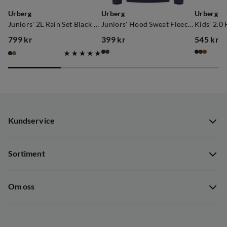
Urberg
Urberg
Urberg
Juniors' 2L Rain Set Black Beauty
Juniors' Hood Sweat Fleece Blue Nights
799 kr
399 kr
545 kr
price
price
price
Kundservice
Kundservice
Sortiment
Guider
Nyheter
Dataskyddspolicy
Om oss
Kampanjer
Ångra avtal
Om Out Fishing