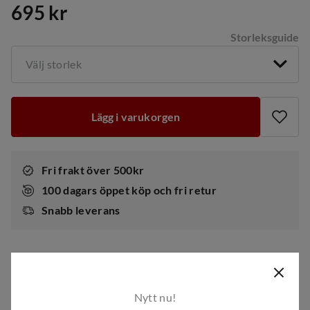
695 kr
price
Storleksguide
Välj storlek
Lägg i varukorgen
Fri frakt över 500kr
100 dagars öppet köp och fri retur
Snabb leverans
Produktinformation
Nytt nu!