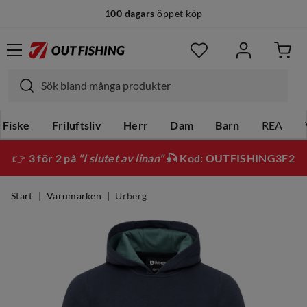
100 dagars
öppet köp
Fiske
Friluftsliv
Herr
Dam
Barn
REA
👉
3 för 2 på
"I slutet av linan"
🎣 Kod: OUTFISHING3F2
Start
Varumärken
Urberg