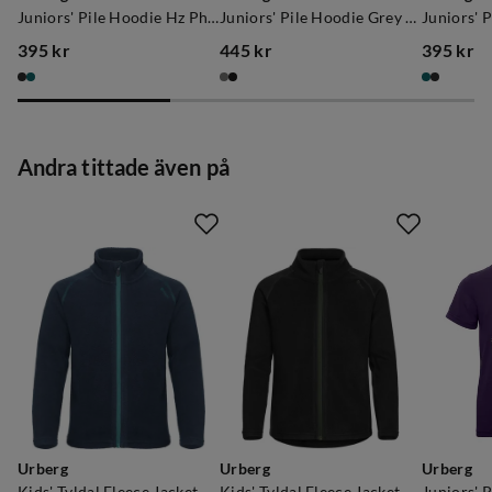
Juniors' Pile Hoodie Hz Phantom
Juniors' Pile Hoodie Grey Melange
395 kr
445 kr
395 kr
price
price
price
Andra tittade även på
Urberg
Urberg
Urberg
Kids' Tyldal Fleece Jacket Blue Nights
Kids' Tyldal Fleece Jacket Black Beauty