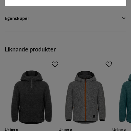
Egenskaper
Leverantörens artikelnummer
:
PL12031
Leverantörens färgnamn
:
Blue Nights
Liknande produkter
Storlek
:
98/104
Storleksguide
Urberg
Urberg
Urberg