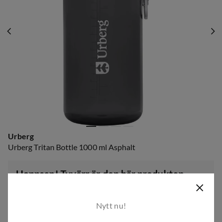
Urberg
Urberg Tritan Bottle 1000 ml Asphalt
Hoppsan! Tyvärr är den här produkten
slutsåld.
Men som tur är har vi många fler produkter för aktiviteter
Nytt nu!
och träning utomhus. Ta gärna en titt på vårt breda
sortiment!