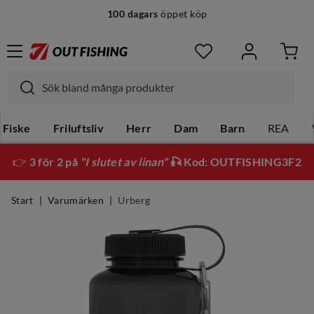
100 dagars
öppet köp
Fiske
Friluftsliv
Herr
Dam
Barn
REA
👉
3 för 2 på
"I slutet av linan"
🎣 Kod: OUTFISHING3F2
Start
Varumärken
Urberg