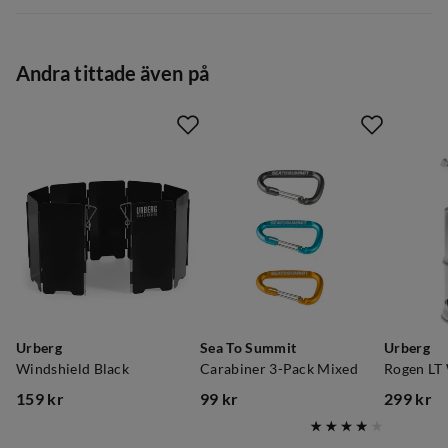
Storlek
:
1SIZE
5.0
Andra tittade även på
Baserat på 1 betyg
Niklas Eriksson
4 år sedan
Allt funkade bra!
Urberg
Sea To Summit
Urberg
Windshield Black
Carabiner 3-Pack Mixed
159 kr
99 kr
299 kr
Verified by Trustvoice
price
price
price