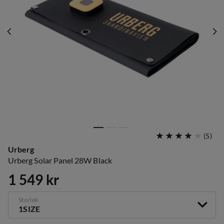
(
5
)
Urberg
Urberg Solar Panel 28W Black
1 549 kr
price
Storlek
1SIZE