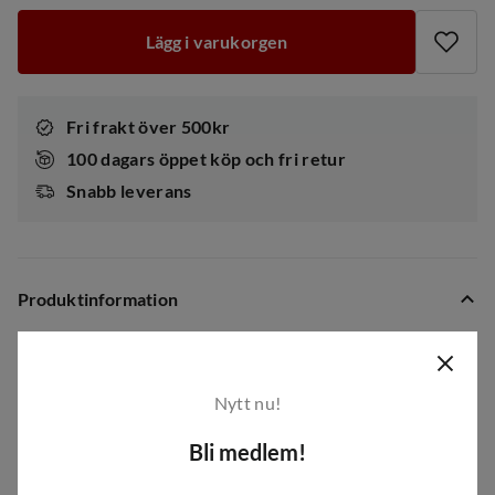
Lägg i varukorgen
Fri frakt över 500kr
100 dagars öppet köp och fri retur
Snabb leverans
Produktinformation
Ladda mobiltelefoner, GPS:er, surfplattor och andra
elektroniska enheter med solens hjälp. Solar Panel 28W
Nytt nu!
från Urberg är en hopfällbar solcellsladdare med fyra
paneler och LED-skärm som visar aktuell strömöverföring.
Bli medlem!
Panelerna är laminerade med ETFE vilket gör dem hållbara