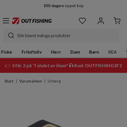
100 dagars
öppet köp
Fiske
Friluftsliv
Herr
Dam
Barn
REA
👉
3 för 2 på
"I slutet av linan"
🎣 Kod: OUTFISHING3F2
Start
Varumärken
Urberg