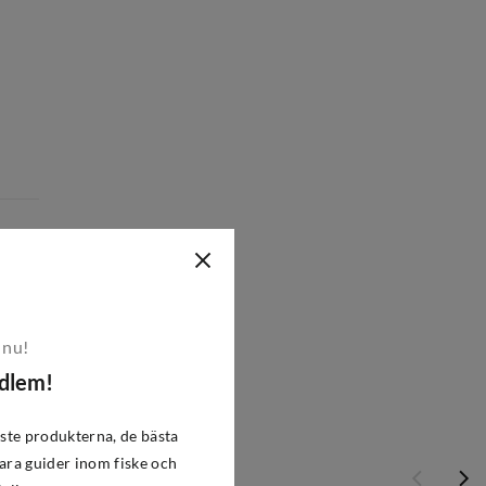
 nu!
edlem!
ste produkterna, de bästa
ra guider inom fiske och