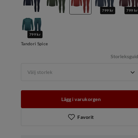
799 kr
799 kr
799 kr
Tandori Spice
Storleksgui
Välj storlek
Lägg i varukorgen
Favorit