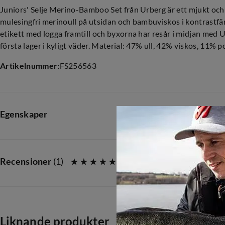
Juniors' Selje Merino-Bamboo Set från Urberg är ett mjukt och s
mulesingfri merinoull på utsidan och bambuviskos i kontrastfär
etikett med logga framtill och byxorna har resår i midjan med 
första lager i kyligt väder. Material: 47% ull, 42% viskos, 11% 
Artikelnummer
:
FS256563
Egenskaper
Leverantörens artikelnummer
:
PL10763
Leverantörens artikelnamn
:
Merino-Bamboo Base layer Set J
Recensioner
(
1
)
Leverantörens färgnamn
:
Tandori Spice
Storlek
:
110/116
Storleksguide
Liknande produkter