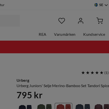
SE
etur
REA
Varumärken
Kundservice
(
1
)
Urberg
Urberg Juniors' Selje Merino-Bamboo Set Tandori Spic
795 kr
price