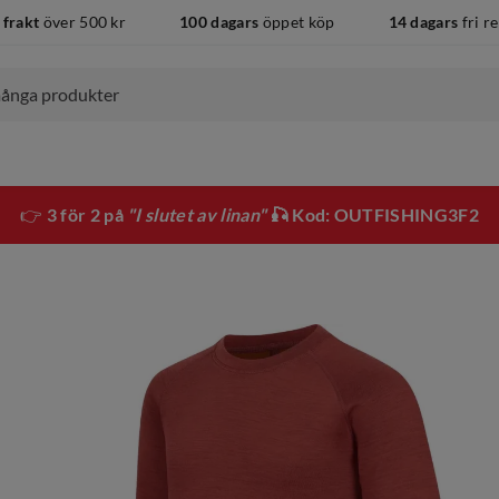
 frakt
över 500 kr
100 dagars
öppet köp
14 dagars
fri r
👉
3 för 2 på
"I slutet av linan"
🎣 Kod: OUTFISHING3F2