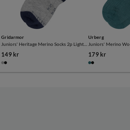
Gridarmor
Urberg
Juniors' Heritage Merino Socks 2p Light Grey/Dk Navy/White
149 kr
179 kr
price
price