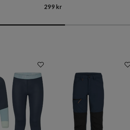
299 kr
price