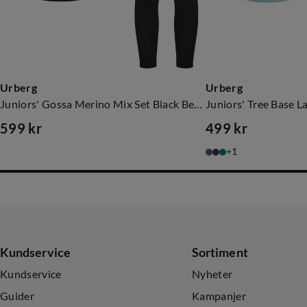
Urberg
Urberg
Juniors' Gossa Merino Mix Set Black Beauty
599 kr
499 kr
price
price
1
Kundservice
Sortiment
Kundservice
Nyheter
Guider
Kampanjer