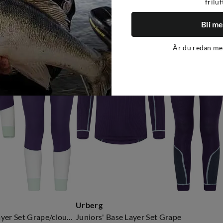
friluf
Bli m
Är du redan m
Urberg
Juniors' Tree Base Layer Set Grape/cloudy Dancer/celadon
Juniors' Base Layer Set Grape