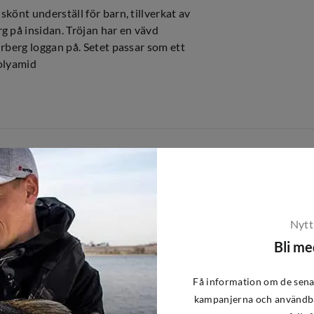
könt underställ för barn, tillverkat av
g på insidan. Tröjan har en vävd
Urberg loggan på. Setet passar som ett
polyamid
r
Nytt
Bli m
Få information om de sena
kampanjerna och användba