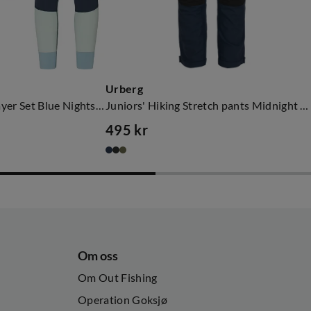
Urberg
Juniors' Tree Base Layer Set Blue Nights/stone Blue/celadon
Juniors' Hiking Stretch pants Midnight Navy
495 kr
price
Om oss
Om Out Fishing
Operation Goksjø