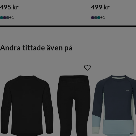
495 kr
499 kr
price
price
1
1
Andra tittade även på