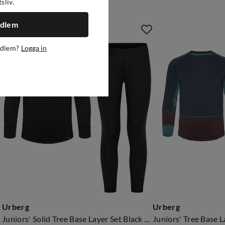
tsliv.
edlem
edlem?
Logga in
Urberg
Urberg
Juniors' Solid Tree Base Layer Set Black Beauty
Juniors' Tree Base L