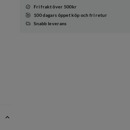
Fri frakt över 500kr
100 dagars öppet köp och fri retur
Snabb leverans